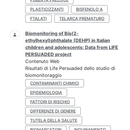
PLASTICIZZANTI
BISFENOLO A
FTALATI
TELARCA PREMATURO
Biomonitoring of Bis(2-
ethylhexyl)phthalate (DEHP) in Italian
children and adolescents: Data from LIFE
PERSUADED project
Contenuto Web
Risultati di Life Persuaded dello studio di
biomonitoraggio
CONTAMINANTI CHIMICI
EPIDEMIOLOGIA
FATTORI DI RISCHIO
DIFFERENZE DI GENERE
TUTELA DELLA SALUTE
BIOMARCATORI
INQUINAMENTO