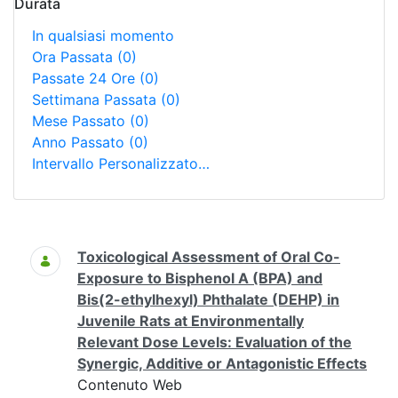
Durata
In qualsiasi momento
Ora Passata
(0)
Passate 24 Ore
(0)
Settimana Passata
(0)
Mese Passato
(0)
Anno Passato
(0)
Intervallo Personalizzato…
Ricerca
Toxicological Assessment of Oral Co-
Exposure to Bisphenol A (BPA) and
Bis(2-ethylhexyl) Phthalate (DEHP) in
Juvenile Rats at Environmentally
Relevant Dose Levels: Evaluation of the
Synergic, Additive or Antagonistic Effects
Contenuto Web