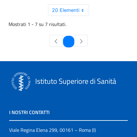
20 Elementi
Mostrati 1 - 7 su 7 risultati.
Pagina
1
Istituto Superiore di Sanità
I NOSTRI CONTATTI
Viale Regina Elena 299, 00161 – Roma (I)