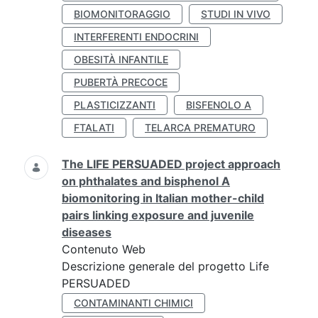
BIOMONITORAGGIO
STUDI IN VIVO
INTERFERENTI ENDOCRINI
OBESITÀ INFANTILE
PUBERTÀ PRECOCE
PLASTICIZZANTI
BISFENOLO A
FTALATI
TELARCA PREMATURO
The LIFE PERSUADED project approach
on phthalates and bisphenol A
biomonitoring in Italian mother-child
pairs linking exposure and juvenile
diseases
Contenuto Web
Descrizione generale del progetto Life
PERSUADED
CONTAMINANTI CHIMICI