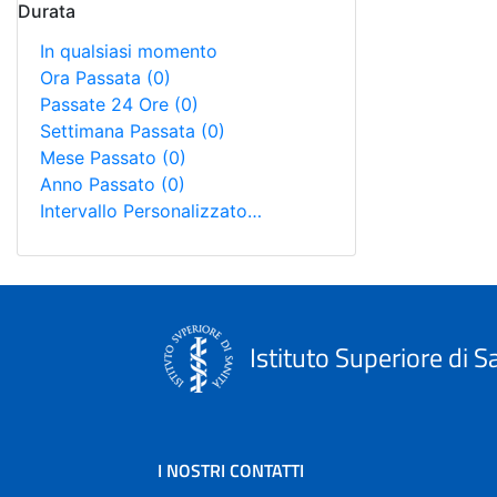
Durata
In qualsiasi momento
Ora Passata
(0)
Passate 24 Ore
(0)
Settimana Passata
(0)
Mese Passato
(0)
Anno Passato
(0)
Intervallo Personalizzato…
Istituto Superiore di S
I NOSTRI CONTATTI