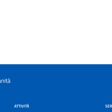
anità
ATTIVITÀ
SER