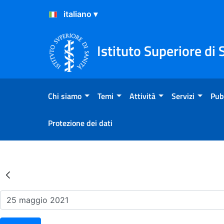
Salta al Contenuto
Salta al Footer
Istituto Superiore di 
Chi siamo
Temi
Attività
Servizi
Pub
Protezione dei dati
Risultati della Ricerca - Ev