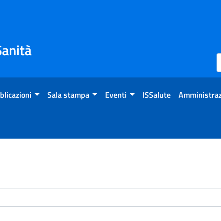
Sanità
blicazioni
Sala stampa
Eventi
ISSalute
Amministraz
enti