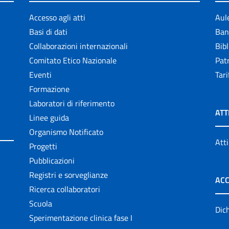
Accesso agli atti
Aul
Basi di dati
Ban
Collaborazioni internazionali
Bibl
Comitato Etico Nazionale
Patr
Eventi
Tari
Formazione
Laboratori di riferimento
ATT
Linee guida
Organismo Notificato
Atti
Progetti
Pubblicazioni
Registri e sorveglianze
ACC
Ricerca collaboratori
Scuola
Dich
Sperimentazione clinica fase I