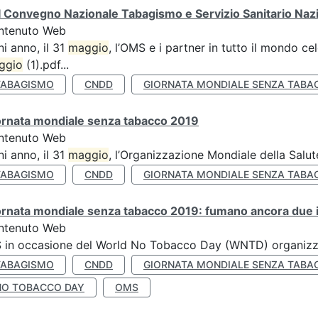
 Convegno Nazionale Tabagismo e Servizio Sanitario Naz
ntenuto Web
i anno, il 31
maggio
, l’OMS e i partner in tutto il mondo 
ggio
(1).pdf...
TABAGISMO
CNDD
GIORNATA MONDIALE SENZA TABA
ornata mondiale senza tabacco 2019
ntenuto Web
i anno, il 31
maggio
, l’Organizzazione Mondiale della Salut
TABAGISMO
CNDD
GIORNATA MONDIALE SENZA TABA
rnata mondiale senza tabacco 2019: fumano ancora due ita
ntenuto Web
S in occasione del World No Tobacco Day (WNTD) organizz
TABAGISMO
CNDD
GIORNATA MONDIALE SENZA TABA
NO TOBACCO DAY
OMS