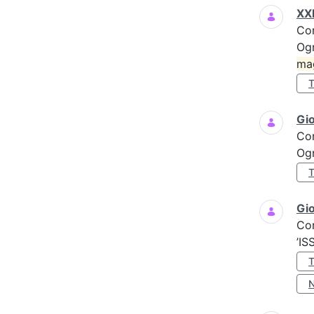
XXI
Co
Ogn
ma
Gi
Co
Ogn
Gio
Co
’IS