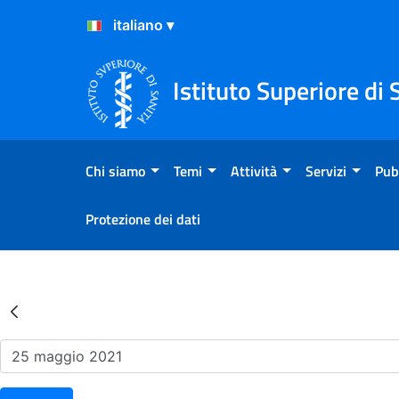
Salta al Contenuto
Salta al Footer
Istituto Superiore di 
Chi siamo
Temi
Attività
Servizi
Pub
Protezione dei dati
Risultati della Ricerca - Ev