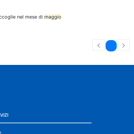
accoglie nel mese di
maggio
Pagina
1
VIZI
e