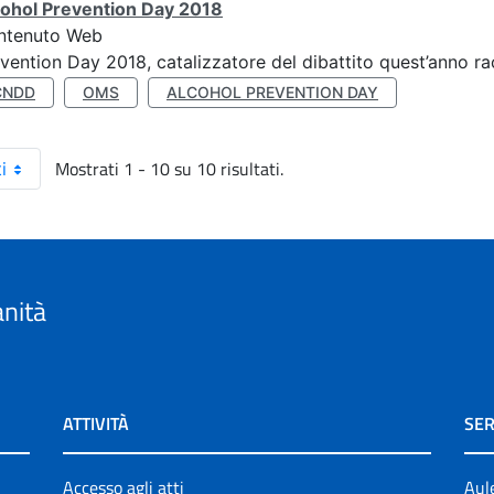
cohol Prevention Day 2018
ntenuto Web
vention Day 2018, catalizzatore del dibattito quest’anno r
CNDD
OMS
ALCOHOL PREVENTION DAY
Mostrati 1 - 10 su 10 risultati.
i
anità
ATTIVITÀ
SER
Accesso agli atti
Aul