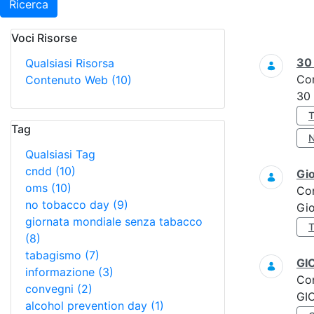
Ricerca
Voci Risorse
Ricerca
3
Qualsiasi Risorsa
Co
Contenuto Web
(10)
30
Tag
Qualsiasi Tag
cndd
(10)
Gi
oms
(10)
Co
no tobacco day
(9)
Gi
giornata mondiale senza tabacco
(8)
tabagismo
(7)
GI
informazione
(3)
Co
convegni
(2)
GI
alcohol prevention day
(1)