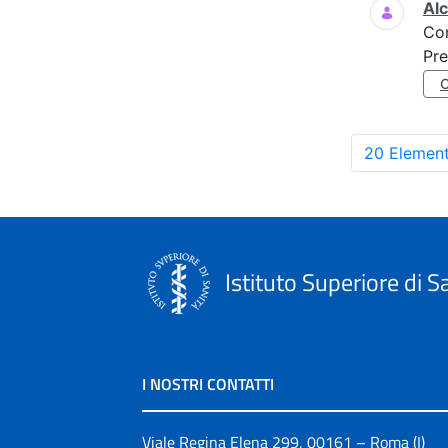
Al
Co
Pre
20 Element
Istituto Superiore di S
I NOSTRI CONTATTI
Viale Regina Elena 299, 00161 – Roma (I)