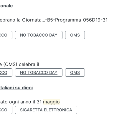
ionale
celebrano la Giornata...-B5-Programma-056D19-31-
CCO
NO TOBACCO DAY
OMS
e (OMS) celebra il
CCO
NO TOBACCO DAY
OMS
liani su dieci
ato ogni anno il 31
maggio
CCO
SIGARETTA ELETTRONICA