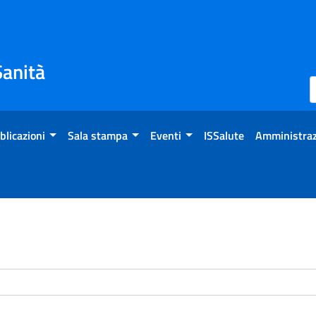
Sanità
blicazioni
Sala stampa
Eventi
ISSalute
Amministraz
enti