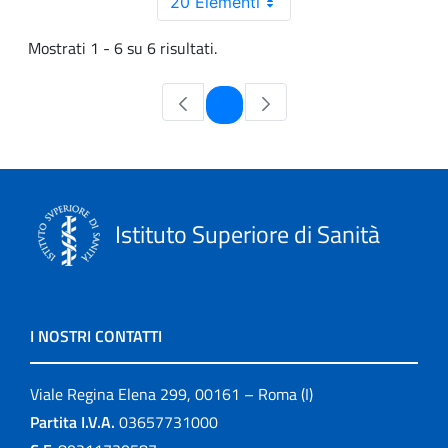
20 Elementi
Mostrati 1 - 6 su 6 risultati.
Pagina
1
Istituto Superiore di Sanità
I NOSTRI CONTATTI
Viale Regina Elena 299, 00161 – Roma (I)
Partita I.V.A.
03657731000