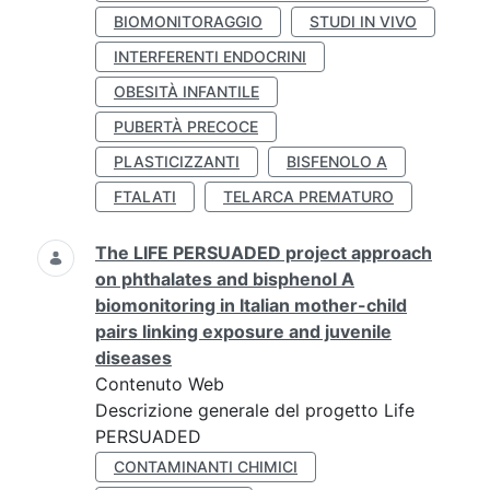
BIOMONITORAGGIO
STUDI IN VIVO
INTERFERENTI ENDOCRINI
OBESITÀ INFANTILE
PUBERTÀ PRECOCE
PLASTICIZZANTI
BISFENOLO A
FTALATI
TELARCA PREMATURO
The LIFE PERSUADED project approach
on phthalates and bisphenol A
biomonitoring in Italian mother-child
pairs linking exposure and juvenile
diseases
Contenuto Web
Descrizione generale del progetto Life
PERSUADED
CONTAMINANTI CHIMICI