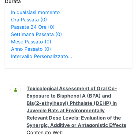
Durata
In qualsiasi momento
Ora Passata
(0)
Passate 24 Ore
(0)
Settimana Passata
(0)
Mese Passato
(0)
Anno Passato
(0)
Intervallo Personalizzato…
Ricerca
Toxicological Assessment of Oral Co-
Exposure to Bisphenol A (BPA) and
Bis(2-ethylhexyl) Phthalate (DEHP) in
Juvenile Rats at Environmentally
Relevant Dose Levels: Evaluation of the
Synergic, Additive or Antagonistic Effects
Contenuto Web