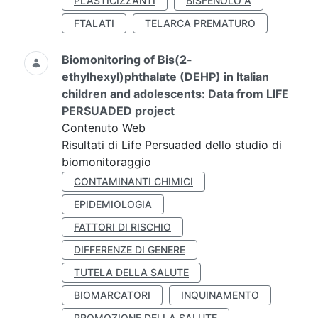
PLASTICIZZANTI
BISFENOLO A
FTALATI
TELARCA PREMATURO
Biomonitoring of Bis(2-
ethylhexyl)phthalate (DEHP) in Italian
children and adolescents: Data from LIFE
PERSUADED project
Contenuto Web
Risultati di Life Persuaded dello studio di
biomonitoraggio
CONTAMINANTI CHIMICI
EPIDEMIOLOGIA
FATTORI DI RISCHIO
DIFFERENZE DI GENERE
TUTELA DELLA SALUTE
BIOMARCATORI
INQUINAMENTO
PROMOZIONE DELLA SALUTE