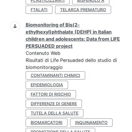
PLASTICIZZANTI
BISFENOLO A
FTALATI
TELARCA PREMATURO
Biomonitoring of Bis(2-
ethylhexyl)phthalate (DEHP) in Italian
children and adolescents: Data from LIFE
PERSUADED project
Contenuto Web
Risultati di Life Persuaded dello studio di
biomonitoraggio
CONTAMINANTI CHIMICI
EPIDEMIOLOGIA
FATTORI DI RISCHIO
DIFFERENZE DI GENERE
TUTELA DELLA SALUTE
BIOMARCATORI
INQUINAMENTO
PROMOZIONE DELLA SALUTE