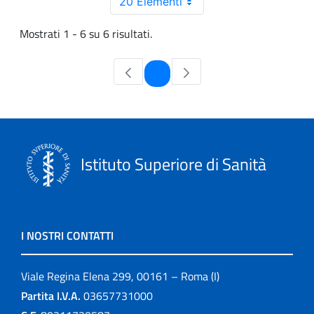
20 Elementi
Mostrati 1 - 6 su 6 risultati.
Pagina
1
Istituto Superiore di Sanità
I NOSTRI CONTATTI
Viale Regina Elena 299, 00161 – Roma (I)
Partita I.V.A.
03657731000