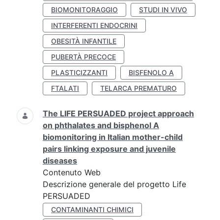
BIOMONITORAGGIO
STUDI IN VIVO
INTERFERENTI ENDOCRINI
OBESITÀ INFANTILE
PUBERTÀ PRECOCE
PLASTICIZZANTI
BISFENOLO A
FTALATI
TELARCA PREMATURO
The LIFE PERSUADED project approach
on phthalates and bisphenol A
biomonitoring in Italian mother-child
pairs linking exposure and juvenile
diseases
Contenuto Web
Descrizione generale del progetto Life
PERSUADED
CONTAMINANTI CHIMICI