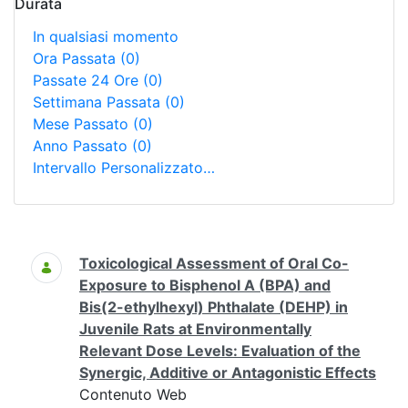
Durata
In qualsiasi momento
Ora Passata
(0)
Passate 24 Ore
(0)
Settimana Passata
(0)
Mese Passato
(0)
Anno Passato
(0)
Intervallo Personalizzato…
Ricerca
Toxicological Assessment of Oral Co-
Exposure to Bisphenol A (BPA) and
Bis(2-ethylhexyl) Phthalate (DEHP) in
Juvenile Rats at Environmentally
Relevant Dose Levels: Evaluation of the
Synergic, Additive or Antagonistic Effects
Contenuto Web