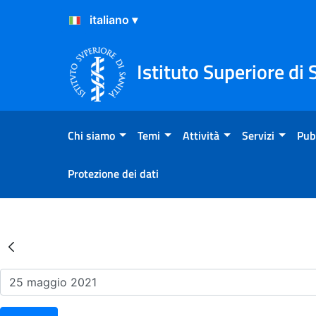
Salta al Contenuto
Salta al Footer
Istituto Superiore di 
Chi siamo
Temi
Attività
Servizi
Pub
Protezione dei dati
Risultati della Ricerca - Ev