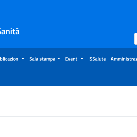
Sanità
blicazioni
Sala stampa
Eventi
ISSalute
Amministraz
enti