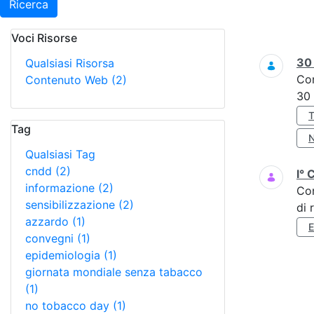
Ricerca
Voci Risorse
Ricerca
3
Qualsiasi Risorsa
Co
Contenuto Web
(2)
30
Tag
Qualsiasi Tag
cndd
(2)
I° 
informazione
(2)
Co
sensibilizzazione
(2)
di 
azzardo
(1)
convegni
(1)
epidemiologia
(1)
giornata mondiale senza tabacco
(1)
no tobacco day
(1)