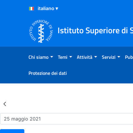
Salta al Contenuto
Salta al Footer
Istituto Superiore di 
Chi siamo
Temi
Attività
Servizi
Pub
Protezione dei dati
Risultati della Ricerca - Ev