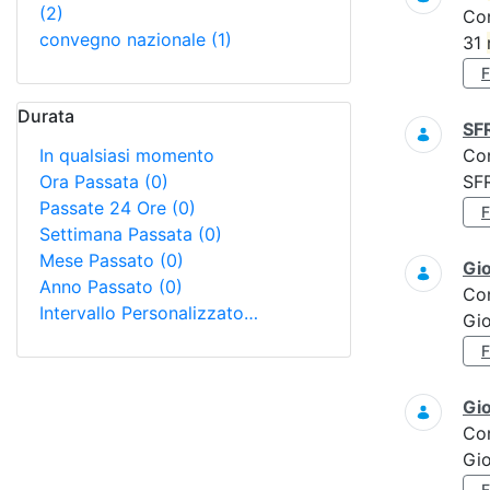
(2)
Co
convegno nazionale
(1)
31
Durata
SF
In qualsiasi momento
Co
Ora Passata
(0)
SF
Passate 24 Ore
(0)
Settimana Passata
(0)
Mese Passato
(0)
Gi
Anno Passato
(0)
Co
Intervallo Personalizzato…
Gi
Gi
Co
Gio