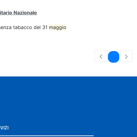
itario Nazionale
e senza tabacco del 31
maggio
Pagina
1
VIZI