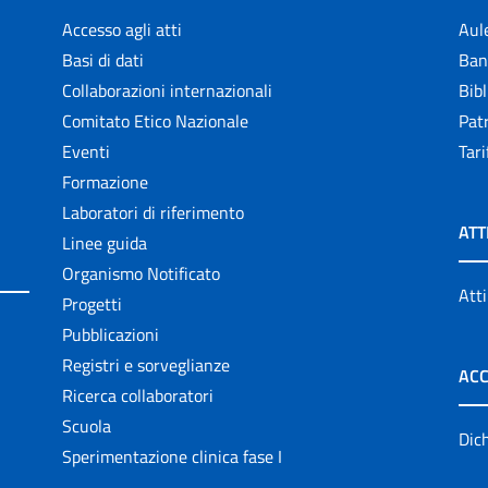
Accesso agli atti
Aul
Basi di dati
Ban
Collaborazioni internazionali
Bibl
Comitato Etico Nazionale
Patr
Eventi
Tari
Formazione
Laboratori di riferimento
ATT
Linee guida
Organismo Notificato
Atti
Progetti
Pubblicazioni
Registri e sorveglianze
ACC
Ricerca collaboratori
Scuola
Dich
Sperimentazione clinica fase I