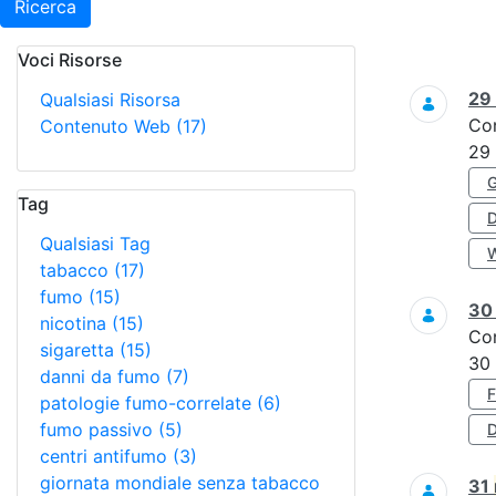
Ricerca
Voci Risorse
Ricerca
29
Qualsiasi Risorsa
Co
Contenuto Web
(17)
29
Tag
Qualsiasi Tag
tabacco
(17)
fumo
(15)
3
nicotina
(15)
Co
sigaretta
(15)
30
danni da fumo
(7)
patologie fumo-correlate
(6)
fumo passivo
(5)
D
centri antifumo
(3)
giornata mondiale senza tabacco
31