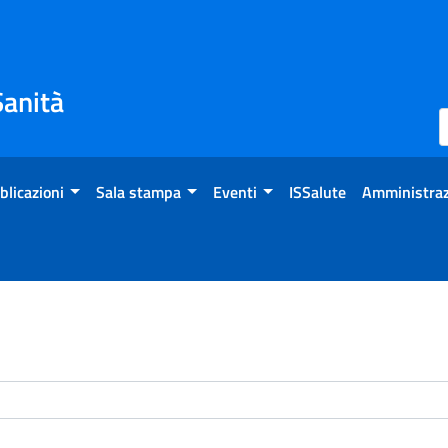
Sanità
blicazioni
Sala stampa
Eventi
ISSalute
Amministraz
enti