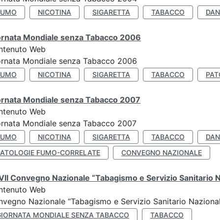
FUMO
NICOTINA
SIGARETTA
TABACCO
DAN
ornata Mondiale senza Tabacco 2006
ntenuto Web
ornata Mondiale senza Tabacco 2006
FUMO
NICOTINA
SIGARETTA
TABACCO
PAT
ornata Mondiale senza Tabacco 2007
ntenuto Web
ornata Mondiale senza Tabacco 2007
FUMO
NICOTINA
SIGARETTA
TABACCO
DAN
PATOLOGIE FUMO-CORRELATE
CONVEGNO NAZIONALE
II Convegno Nazionale “Tabagismo e Servizio Sanitario 
ntenuto Web
vegno Nazionale “Tabagismo e Servizio Sanitario Nazionale”
GIORNATA MONDIALE SENZA TABACCO
TABACCO