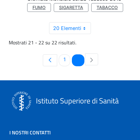
FUMO
SIGARETTA
TABACCO
20 Elementi
Mostrati 21 - 22 su 22 risultati.
Pagina
Pagina
1
2
Istituto Superiore di Sanità
I NOSTRI CONTATTI