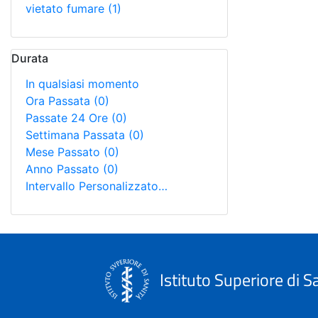
vietato fumare
(1)
Durata
In qualsiasi momento
Ora Passata
(0)
Passate 24 Ore
(0)
Settimana Passata
(0)
Mese Passato
(0)
Anno Passato
(0)
Intervallo Personalizzato…
Istituto Superiore di S