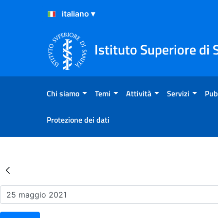
Salta al Contenuto
Salta al Footer
Istituto Superiore di 
Chi siamo
Temi
Attività
Servizi
Pub
Protezione dei dati
Risultati della Ricerca - Ev