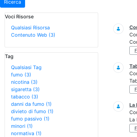
Ricerca
Voci Risorse
Ricerca
Con
Qualsiasi Risorsa
Co
Contenuto Web
(3)
Con
Tag
Ta
Qualsiasi Tag
Co
fumo
(3)
Tab
nicotina
(3)
sigaretta
(3)
tabacco
(3)
danni da fumo
(1)
La 
divieto di fumo
(1)
Co
fumo passivo
(1)
La 
minori
(1)
normativa
(1)