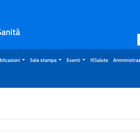
Sanità
blicazioni
Sala stampa
Eventi
ISSalute
Amministraz
enti