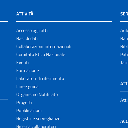
ATTIVITÀ
SER
Accesso agli atti
Aul
Basi di dati
Ban
Collaborazioni internazionali
Bibl
Comitato Etico Nazionale
Patr
Eventi
Tari
Formazione
Laboratori di riferimento
ATT
Linee guida
Organismo Notificato
Atti
Progetti
Pubblicazioni
Registri e sorveglianze
ACC
Ricerca collaboratori