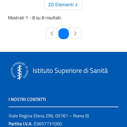
20 Elementi
Mostrati 1 - 8 su 8 risultati.
Pagina
1
Istituto Superiore di Sanità
I NOSTRI CONTATTI
Viale Regina Elena 299, 00161 – Roma (I)
Partita I.V.A.
03657731000