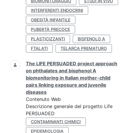
BIOMONITORAGGIO
STUDI IN VIVO
INTERFERENTI ENDOCRINI
OBESITÀ INFANTILE
PUBERTÀ PRECOCE
PLASTICIZZANTI
BISFENOLO A
FTALATI
TELARCA PREMATURO
The LIFE PERSUADED project approach
on phthalates and bisphenol A
biomonitoring in Italian mother-child
pairs linking exposure and juvenile
diseases
Contenuto Web
Descrizione generale del progetto Life
PERSUADED
CONTAMINANTI CHIMICI
EPIDEMIOLOGIA