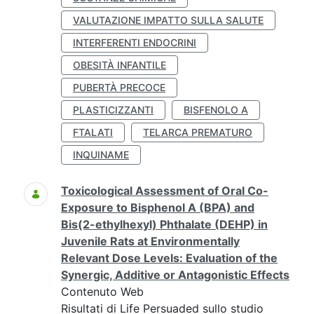
VALUTAZIONE IMPATTO SULLA SALUTE
INTERFERENTI ENDOCRINI
OBESITÀ INFANTILE
PUBERTÀ PRECOCE
PLASTICIZZANTI
BISFENOLO A
FTALATI
TELARCA PREMATURO
INQUINAME
Toxicological Assessment of Oral Co-
Exposure to Bisphenol A (BPA) and
Bis(2-ethylhexyl) Phthalate (DEHP) in
Juvenile Rats at Environmentally
Relevant Dose Levels: Evaluation of the
Synergic, Additive or Antagonistic Effects
Contenuto Web
Risultati di Life Persuaded sullo studio