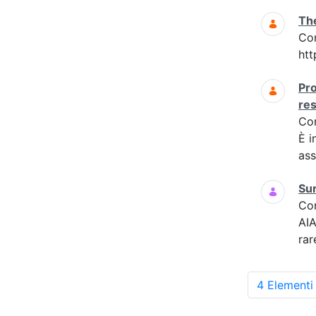
The
Co
htt
Pro
res
Co
È i
ass
Sur
Co
AIA
rar
4 Elementi