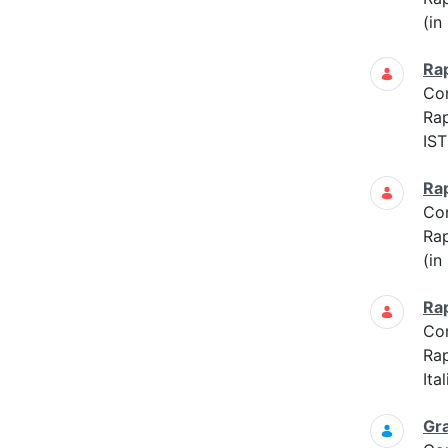
(in
Ra
Co
Ra
IS
Ra
Co
Ra
(in
Ra
Co
Ra
Ita
Gra