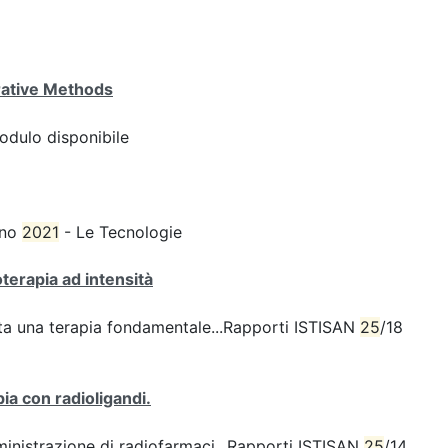
ative Methods
odulo disponibile
ugno
2021
- Le Tecnologie
oterapia ad intensità
ta una terapia fondamentale...Rapporti ISTISAN
25
/18
pia con radioligandi.
inistrazione di radiofarmaci...Rapporti ISTISAN
25
/14