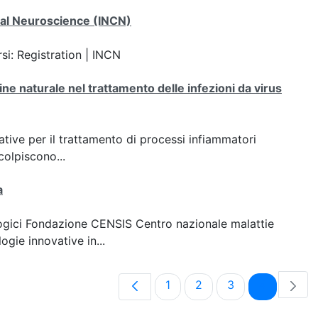
nal Neuroscience (INCN)
ersi: Registration | INCN
ine naturale nel trattamento delle infezioni da virus
ative per il trattamento di processi infiammatori
colpiscono...
a
logici Fondazione CENSIS Centro nazionale malattie
ogie innovative in...
Pagina
Pagina
Pagina
Pagina
1
2
3
4