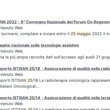
RM 2022 - 8° Convegno Nazionale del Forum On Regener
ntenuto Web
 iscriversi, compilare e inviare entro il
25
maggio
2022 il m
agine nazionale sulle tecnologie assistive
ntenuto Web
via la più ampia raccolta dati sull'accesso agli ausili 21 gi
pporto ISTISAN
25
/18 - Assicurazione di qualità nella radi
ntenuto Web
pporti ISTISAN
25
/18 La radioterapia oncologica rappresen
 Italian) Oncological...
pporto ISTISAN
25
/14 - Assicurazione di qualità nella tera
ntenuto Web
pporti ISTISAN
25
/14 La medicina nucleare prevede la somm