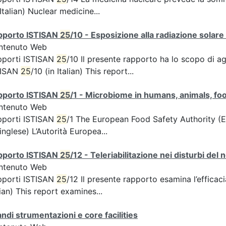
 Italian) Nuclear medicine...
pporto ISTISAN
25
/10 - Esposizione alla radiazione solare
ntenuto Web
pporti ISTISAN
25
/10 Il presente rapporto ha lo scopo di a
TISAN
25
/10 (in Italian) This report...
pporto ISTISAN
25
/1 - Microbiome in humans, animals, fo
ntenuto Web
pporti ISTISAN
25
/1 The European Food Safety Authority (E
 inglese) L’Autorità Europea...
pporto ISTISAN
25
/12 - Teleriabilitazione nei disturbi del
ntenuto Web
pporti ISTISAN
25
/12 Il presente rapporto esamina l’efficaci
lian) This report examines...
ndi strumentazioni e core facilities