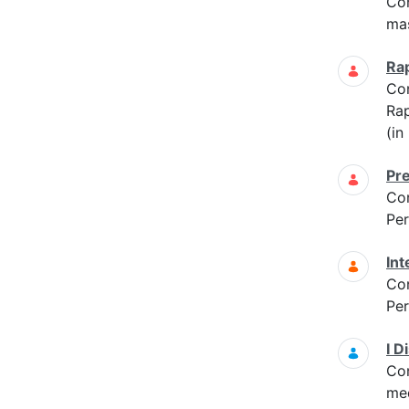
Co
mas
Ra
Co
Ra
(in
Pre
Co
Per
Int
Co
Per
I D
Co
med