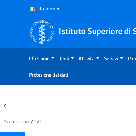
Salta al Contenuto
Salta al Footer
Istituto Superiore di 
Chi siamo
Temi
Attività
Servizi
Pub
Protezione dei dati
Risultati della Ricerca - Ev