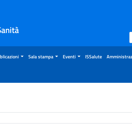
Sanità
blicazioni
Sala stampa
Eventi
ISSalute
Amministraz
enti