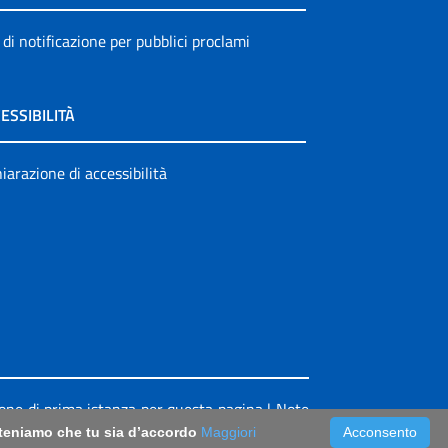
 di notificazione per pubblici proclami
ESSIBILITÀ
iarazione di accessibilità
ione di prima istanza per questa pagina
|
Note
riteniamo che tu sia d’accordo
Maggiori
Acconsento