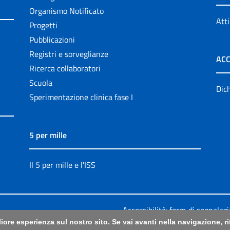
Organismo Notificato
Atti
Progetti
Pubblicazioni
Registri e sorveglianze
ACC
Ricerca collaboratori
Scuola
Dich
Sperimentazione clinica fase I
5 per mille
Il 5 per mille e l'ISS
Accessibilità: form di segnalaz
liore esperienza sul nostro sito. Se vai avanti nella navigazione, 
Legali
|
Sitemap