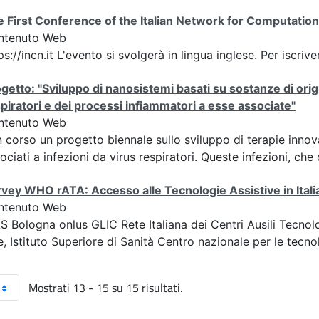
 First Conference of the Italian Network for Computatio
ntenuto Web
ps://incn.it L'evento si svolgerà in lingua inglese. Per iscriv
getto: "Sviluppo di nanosistemi basati su sostanze di orig
piratori e dei processi infiammatori a esse associate"
ntenuto Web
n corso un progetto biennale sullo sviluppo di terapie innov
ociati a infezioni da virus respiratori. Queste infezioni, che 
vey WHO rATA: Accesso alle Tecnologie Assistive in Itali
ntenuto Web
S Bologna onlus GLIC Rete Italiana dei Centri Ausili Tecno
e, Istituto Superiore di Sanità Centro nazionale per le tecnol
Mostrati 13 - 15 su 15 risultati.