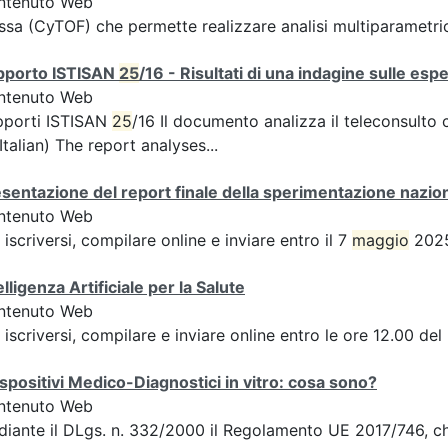
ntenuto Web
sa (CyTOF) che permette realizzare analisi multiparametr
pporto ISTISAN
25
/16 - Risultati di una indagine sulle esp
ntenuto Web
pporti ISTISAN
25
/16 Il documento analizza il teleconsult
 Italian) The report analyses...
sentazione del report finale della sperimentazione nazion
ntenuto Web
 iscriversi, compilare online e inviare entro il 7
maggio
2025
elligenza Artificiale per la Salute
ntenuto Web
 iscriversi, compilare e inviare online entro le ore 12.00 de
ispositivi Medico-Diagnostici in vitro: cosa sono?
ntenuto Web
iante il DLgs. n. 332/2000 il Regolamento UE 2017/746, ch