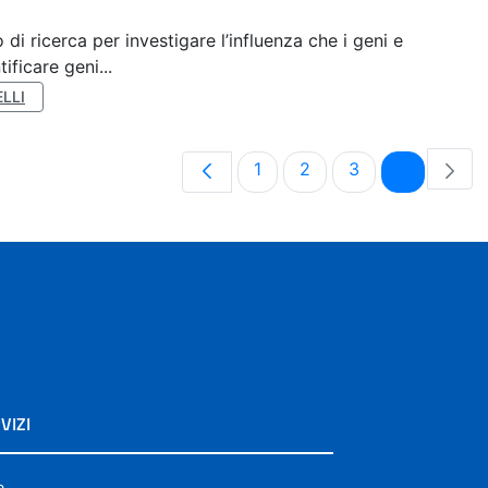
di ricerca per investigare l’influenza che i geni e
ificare geni...
LLI
Pagina
Pagina
Pagina
Pagina
1
2
3
4
VIZI
e