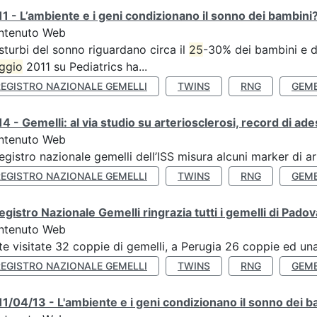
1 - L’ambiente e i geni condizionano il sonno dei bambini
ntenuto Web
isturbi del sonno riguardano circa il
25
-30% dei bambini e de
ggio
2011 su Pediatrics ha...
REGISTRO NAZIONALE GEMELLI
TWINS
RNG
GEME
4 - Gemelli: al via studio su arteriosclerosi, record di ade
ntenuto Web
Registro nazionale gemelli dell’ISS misura alcuni marker di ar
REGISTRO NAZIONALE GEMELLI
TWINS
RNG
GEME
Registro Nazionale Gemelli ringrazia tutti i gemelli di Pado
ntenuto Web
te visitate 32 coppie di gemelli, a Perugia 26 coppie ed una 
REGISTRO NAZIONALE GEMELLI
TWINS
RNG
GEME
1/04/13 - L'ambiente e i geni condizionano il sonno dei b