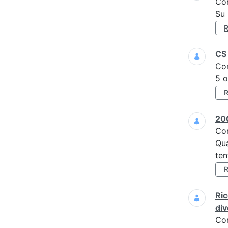
Co
Su 
CS 
Co
5 o
200
Co
Qua
ten
Ric
div
Co