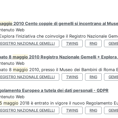
aggio
2010 Cento coppie di gemelli si incontrano al Muse
ntenuto Web
’Explora l’iniziativa che coinvolge il Registro Nazionale Gemel
REGISTRO NAZIONALE GEMELLI
TWINS
RNG
GEME
bato 8
maggio
2010 Registro Nazionale Gemelli + Explora,
ntenuto Web
bato 8
maggio
2010, presso il Museo dei Bambini di Roma Ex
REGISTRO NAZIONALE GEMELLI
TWINS
RNG
GEME
olamento Europeo a tutela dei dati personali - GDPR
ntenuto Web
5
maggio
2018 è entrato in vigore il nuovo Regolamento Eu
REGISTRO NAZIONALE GEMELLI
TWINS
RNG
GEME