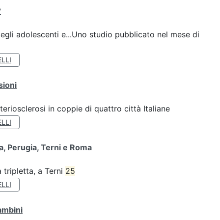
?
gli adolescenti e...Uno studio pubblicato nel mese di
LLI
sioni
teriosclerosi in coppie di quattro città Italiane
LLI
va, Perugia, Terni e Roma
tripletta, a Terni
25
LLI
ambini