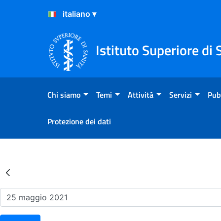
Salta al Contenuto
Salta al Footer
Istituto Superiore di 
Chi siamo
Temi
Attività
Servizi
Pub
Protezione dei dati
Risultati della Ricerca - Ev