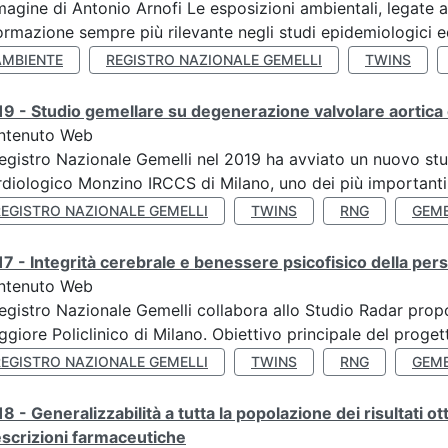
agine di Antonio Arnofi Le esposizioni ambientali, legate all
ormazione sempre più rilevante negli studi epidemiologici ed
AMBIENTE
REGISTRO NAZIONALE GEMELLI
TWINS
9 - Studio gemellare su degenerazione valvolare aortica 
ntenuto Web
Registro Nazionale Gemelli nel 2019 ha avviato un nuovo stu
diologico Monzino IRCCS di Milano, uno dei più importanti ce
REGISTRO NAZIONALE GEMELLI
TWINS
RNG
GEME
7 - Integrità cerebrale e benessere psicofisico della pers
ntenuto Web
Registro Nazionale Gemelli collabora allo Studio Radar pr
giore Policlinico di Milano. Obiettivo principale del progett
REGISTRO NAZIONALE GEMELLI
TWINS
RNG
GEME
8 - Generalizzabilità a tutta la popolazione dei risultati ot
scrizioni farmaceutiche