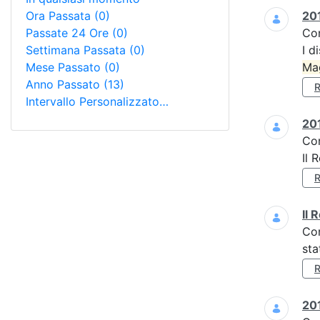
Ora Passata
(0)
201
Passate 24 Ore
(0)
Co
Settimana Passata
(0)
I d
Mese Passato
(0)
Ma
Anno Passato
(13)
Intervallo Personalizzato…
201
Co
Il 
Il 
Co
sta
201