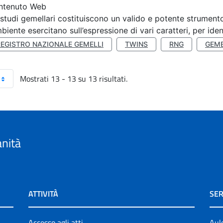
ntenuto Web
 studi gemellari costituiscono un valido e potente strumento 
mbiente esercitano sull’espressione di vari caratteri, per ident
REGISTRO NAZIONALE GEMELLI
TWINS
RNG
GEME
Mostrati 13 - 13 su 13 risultati.
anità
ATTIVITÀ
SER
Accesso agli atti
Aul