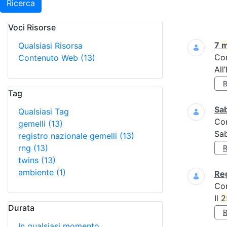
Ricerca
Voci Risorse
Ricerca
7
m
Qualsiasi Risorsa
Co
Contenuto Web
(13)
All
Tag
Sa
Qualsiasi Tag
Co
gemelli
(13)
Sa
registro nazionale gemelli
(13)
rng
(13)
twins
(13)
ambiente
(1)
Reg
Co
Il
2
Durata
In qualsiasi momento