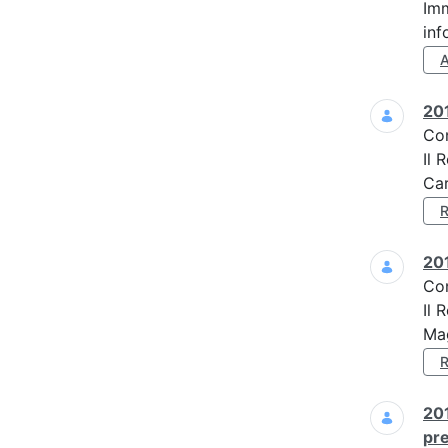
Imm
inf
201
Co
Il 
Car
201
Co
Il 
Mag
201
pre