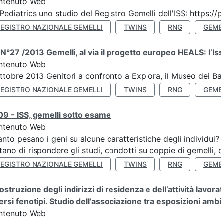
ntenuto Web
Pediatrics uno studio del Registro Gemelli dell'ISS: https
REGISTRO NAZIONALE GEMELLI
TWINS
RNG
GEME
N°27 /2013 Gemelli, al via il progetto europeo HEALS: l’Iss
ntenuto Web
ttobre 2013 Genitori a confronto a Explora, il Museo dei B
REGISTRO NAZIONALE GEMELLI
TWINS
RNG
GEME
9 - ISS, gemelli sotto esame
ntenuto Web
nto pesano i geni su alcune caratteristiche degli individui
tano di rispondere gli studi, condotti su coppie di gemelli, d
REGISTRO NAZIONALE GEMELLI
TWINS
RNG
GEME
ostruzione degli indirizzi di residenza e dell’attività lavo
ersi fenotipi. Studio dell’associazione tra esposizioni amb
ntenuto Web