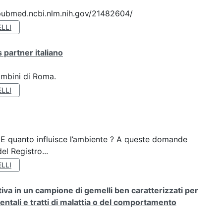
://pubmed.ncbi.nlm.nih.gov/21482604/
LLI
 partner italiano
ambini di Roma.
LLI
? E quanto influisce l’ambiente ? A queste domande
el Registro...
LLI
rativa in un campione di gemelli ben caratterizzati per
ientali e tratti di malattia o del comportamento