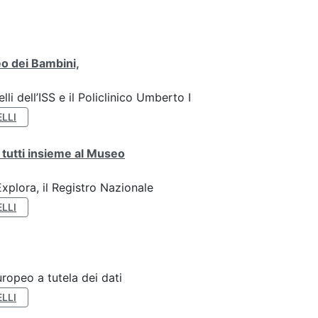
o dei Bambini,
li dell’ISS e il Policlinico Umberto I
LLI
 tutti insieme al Museo
plora, il Registro Nazionale
LLI
ropeo a tutela dei dati
LLI