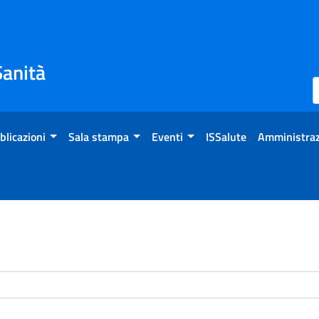
Sanità
blicazioni
Sala stampa
Eventi
ISSalute
Amministraz
enti