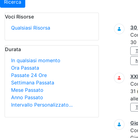
Ricerca
Voci Risorse
Ricerca
3
Qualsiasi Risorsa
Co
30
Durata
In qualsiasi momento
Ora Passata
Passate 24 Ore
XXI
Settimana Passata
Co
Mese Passato
31
Anno Passato
all
Intervallo Personalizzato…
Gi
Co
Gi