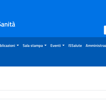
Sanità
blicazioni
Sala stampa
Eventi
ISSalute
Amministraz
enti