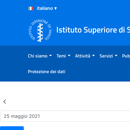
Salta al Contenuto
Salta al Footer
Istituto Superiore di 
Chi siamo
Temi
Attività
Servizi
Pub
Protezione dei dati
Risultati della Ricerca - Ev