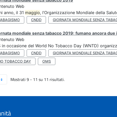
ornata mondiale senza tabacco 2019
ntenuto Web
i anno, il 31
maggio
, l’Organizzazione Mondiale della Salut
TABAGISMO
CNDD
GIORNATA MONDIALE SENZA TABA
rnata mondiale senza tabacco 2019: fumano ancora due ita
ntenuto Web
S in occasione del World No Tobacco Day (WNTD) organizz
TABAGISMO
CNDD
GIORNATA MONDIALE SENZA TABA
NO TOBACCO DAY
OMS
Mostrati 9 - 11 su 11 risultati.
anità