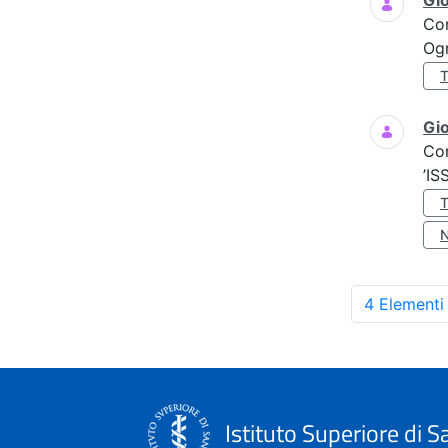
Gi
Co
Ogn
Gio
Co
’IS
4 Elementi
Istituto Superiore di S