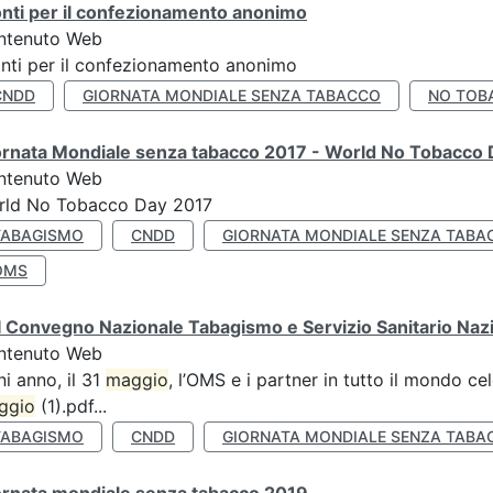
nti per il confezionamento anonimo
ntenuto Web
nti per il confezionamento anonimo
CNDD
GIORNATA MONDIALE SENZA TABACCO
NO TOB
ornata Mondiale senza tabacco 2017 - World No Tobacco
ntenuto Web
rld No Tobacco Day 2017
TABAGISMO
CNDD
GIORNATA MONDIALE SENZA TABA
OMS
 Convegno Nazionale Tabagismo e Servizio Sanitario Naz
ntenuto Web
i anno, il 31
maggio
, l’OMS e i partner in tutto il mondo 
ggio
(1).pdf...
TABAGISMO
CNDD
GIORNATA MONDIALE SENZA TABA