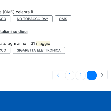
e (OMS) celebra il
CCO
NO TOBACCO DAY
OMS
liani su dieci
ato ogni anno il 31
maggio
CCO
SIGARETTA ELETTRONICA
Pagina
Pagina
Pagina
1
2
3