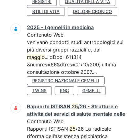
REGISTRI
QUALITÀ DELLA VITA
STILI DI VITA
DOLORE CRONICO
2025 - I gemelli in medicina
Contenuto Web
venivano condotti studi antropologici sui
più diversi gruppi razziali e, dal
maggio
...idDoc=611314
&numres=66&dtres=01/10/200; ultima
consultazione ottobre 2007....
REGISTRO NAZIONALE GEMELLI
TWINS
RNG
GEMELLI
Rapporto ISTISAN
25
/26 - Strutture e
attività dei servizi di salute mentale nelle
Contenuto Web
Rapporti ISTISAN
25
/26 La radicale
riforma dell’assistenza psichiatrica