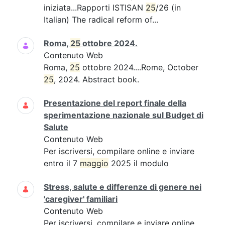
iniziata...Rapporti ISTISAN
25
/26 (in
Italian) The radical reform of...
Roma,
25
ottobre 2024.
Contenuto Web
Roma,
25
ottobre 2024....Rome, October
25
, 2024. Abstract book.
Presentazione del report finale della
sperimentazione nazionale sul Budget di
Salute
Contenuto Web
Per iscriversi, compilare online e inviare
entro il 7
maggio
2025 il modulo
Stress, salute e differenze di genere nei
'caregiver' familiari
Contenuto Web
Per iscriversi, compilare e inviare online