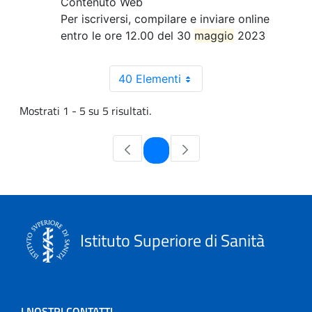
Contenuto Web
Per iscriversi, compilare e inviare online
entro le ore 12.00 del 30
maggio
2023
40 Elementi
Mostrati 1 - 5 su 5 risultati.
Pagina
1
Istituto Superiore di Sanità
I NOSTRI CONTATTI