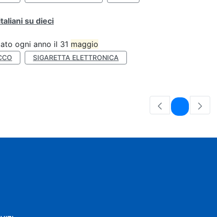
liani su dieci
ato ogni anno il 31
maggio
CCO
SIGARETTA ELETTRONICA
Pagina
1