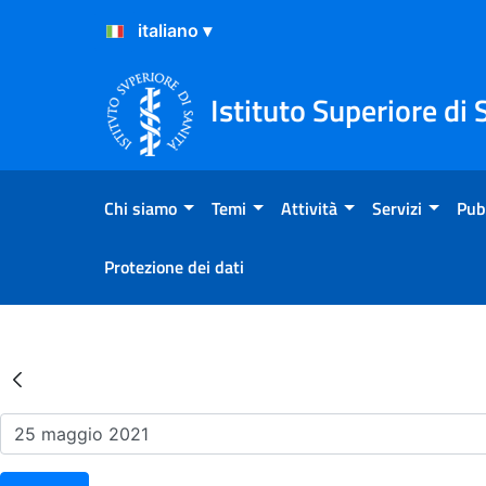
Salta al Contenuto
Salta al Footer
Istituto Superiore di 
Chi siamo
Temi
Attività
Servizi
Pub
Protezione dei dati
Risultati della Ricerca - Ev