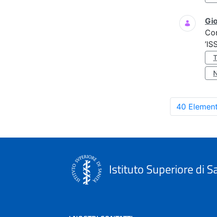
Gio
Co
’IS
40 Element
Istituto Superiore di S