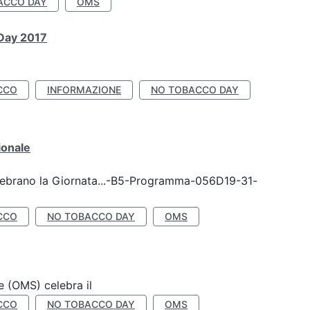
ACCO DAY
OMS
 Day 2017
CCO
INFORMAZIONE
NO TOBACCO DAY
ionale
celebrano la Giornata...-B5-Programma-056D19-31-
CCO
NO TOBACCO DAY
OMS
e (OMS) celebra il
CCO
NO TOBACCO DAY
OMS