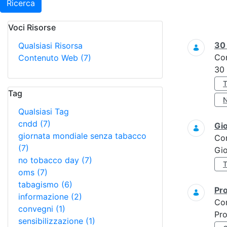
Ricerca
Voci Risorse
Ricerca
3
Qualsiasi Risorsa
Co
Contenuto Web
(7)
30
Tag
Qualsiasi Tag
cndd
(7)
Gi
giornata mondiale senza tabacco
Co
(7)
Gi
no tobacco day
(7)
oms
(7)
tabagismo
(6)
Pro
informazione
(2)
Co
convegni
(1)
Pro
sensibilizzazione
(1)