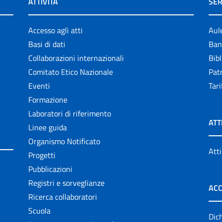
ATTIVITÀ
SER
Accesso agli atti
Aul
Basi di dati
Ban
Collaborazioni internazionali
Bibl
Comitato Etico Nazionale
Patr
Eventi
Tari
Formazione
Laboratori di riferimento
ATT
Linee guida
Organismo Notificato
Atti
Progetti
Pubblicazioni
Registri e sorveglianze
ACC
Ricerca collaboratori
Scuola
Dich