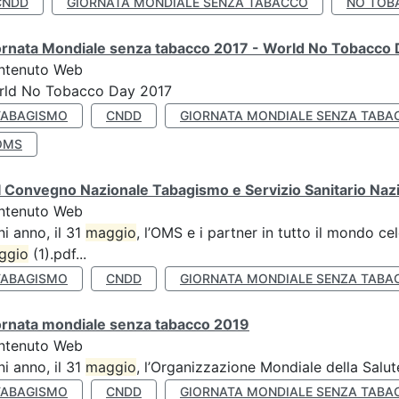
CNDD
GIORNATA MONDIALE SENZA TABACCO
NO TOB
ornata Mondiale senza tabacco 2017 - World No Tobacco
ntenuto Web
rld No Tobacco Day 2017
TABAGISMO
CNDD
GIORNATA MONDIALE SENZA TABA
OMS
 Convegno Nazionale Tabagismo e Servizio Sanitario Naz
ntenuto Web
i anno, il 31
maggio
, l’OMS e i partner in tutto il mondo 
ggio
(1).pdf...
TABAGISMO
CNDD
GIORNATA MONDIALE SENZA TABA
ornata mondiale senza tabacco 2019
ntenuto Web
i anno, il 31
maggio
, l’Organizzazione Mondiale della Salut
TABAGISMO
CNDD
GIORNATA MONDIALE SENZA TABA