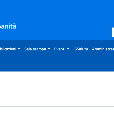
Sanità
blicazioni
Sala stampa
Eventi
ISSalute
Amministraz
enti