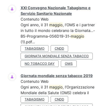
XXI Convegno Nazionale Tabagismo e
Servizio Sanitario Nazionale
Contenuto Web
Ogni anno, il 31
maggio
, l’OMS e i partner
in tutto il mondo celebrano la Giornata...-
B5-Programma-056D19-31-
maggio
(1).pdf...
TABAGISMO
CNDD
GIORNATA MONDIALE SENZA TABACCO
NO TOBACCO DAY
OMS
Giornata mondiale senza tabacco 2019
Contenuto Web
Ogni anno, il 31
maggio
, l’Organizzazione
Mondiale della Salute (OMS) celebra il
TABAGISMO
CNDD