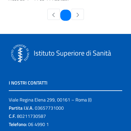
Pagina
1
Istituto Superiore di Sanità
I NOSTRI CONTATTI
Viale Regina Elena 299, 00161 – Roma (I)
Partita I.V.A.
03657731000
C.F.
80211730587
Telefono:
06 4990 1