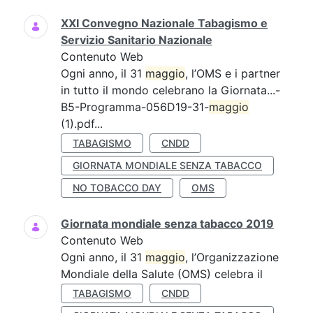
XXI Convegno Nazionale Tabagismo e
Servizio Sanitario Nazionale
Contenuto Web
Ogni anno, il 31
maggio
, l’OMS e i partner
in tutto il mondo celebrano la Giornata...-
B5-Programma-056D19-31-
maggio
(1).pdf...
TABAGISMO
CNDD
GIORNATA MONDIALE SENZA TABACCO
NO TOBACCO DAY
OMS
Giornata mondiale senza tabacco 2019
Contenuto Web
Ogni anno, il 31
maggio
, l’Organizzazione
Mondiale della Salute (OMS) celebra il
TABAGISMO
CNDD