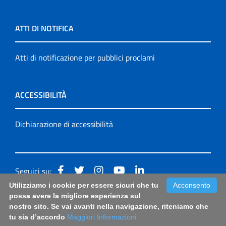
ATTI DI NOTIFICA
Atti di notificazione per pubblici proclami
ACCESSIBILITÀ
Dichiarazione di accessibilità
Seguici su:
Utilizziamo i cookie per essere sicuri che tu
Acconsento
Accessibilità: form di segnalazione di prima istanza per
possa avere la migliore esperienza sul
nostro sito. Se vai avanti nella navigazione, riteniamo che
questa pagina
|
Note Legali
|
Sitemap
tu sia d’accordo
Maggiori Informazioni