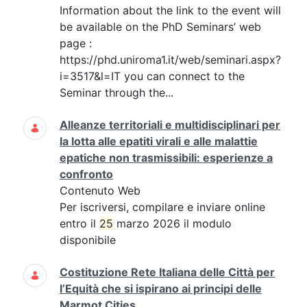
Information about the link to the event will
be available on the PhD Seminars’ web
page :
https://phd.uniroma1.it/web/seminari.aspx?
i=3517&l=IT you can connect to the
Seminar through the...
Alleanze territoriali e multidisciplinari per
la lotta alle epatiti virali e alle malattie
epatiche non trasmissibili: esperienze a
confronto
Contenuto Web
Per iscriversi, compilare e inviare online
entro il
25
marzo 2026 il modulo
disponibile
Costituzione Rete Italiana delle Città per
l’Equità che si ispirano ai principi delle
Marmot Cities