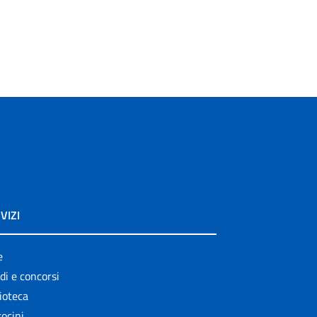
VIZI
e
di e concorsi
ioteca
ocini