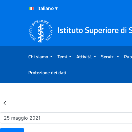
Salta al Contenuto
Salta al Footer
Istituto Superiore di 
Chi siamo
Temi
Attività
Servizi
Pub
Protezione dei dati
Risultati della Ricerca - Ev