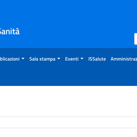
Sanità
blicazioni
Sala stampa
Eventi
ISSalute
Amministraz
enti