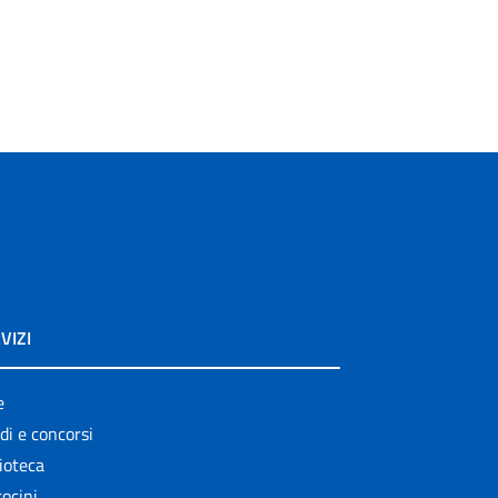
VIZI
e
di e concorsi
ioteca
ocini