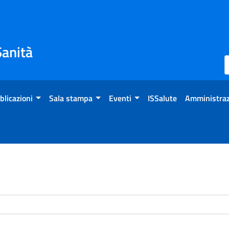
Sanità
blicazioni
Sala stampa
Eventi
ISSalute
Amministraz
enti