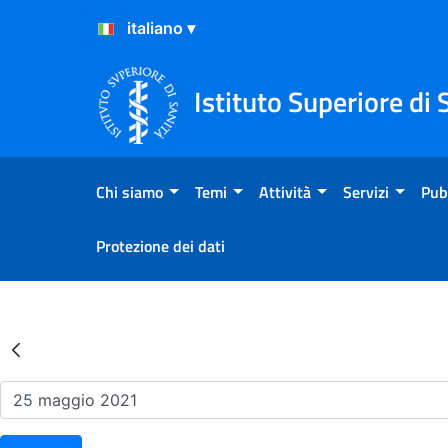
Salta al Contenuto
Salta al Footer
Istituto Superiore di 
Chi siamo
Temi
Attività
Servizi
Pub
Protezione dei dati
Risultati della Ricerca - Ev