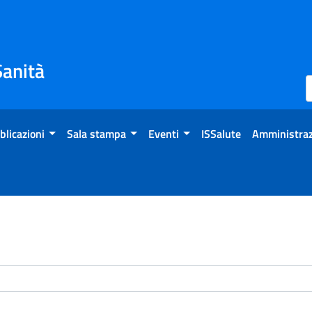
Sanità
blicazioni
Sala stampa
Eventi
ISSalute
Amministraz
enti