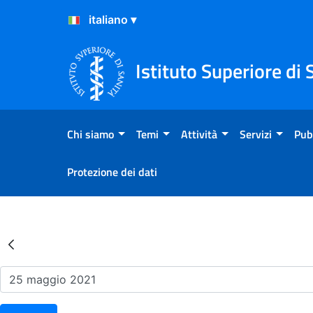
Salta al Contenuto
Salta al Footer
Istituto Superiore di 
Chi siamo
Temi
Attività
Servizi
Pub
Protezione dei dati
Risultati della Ricerca - Ev