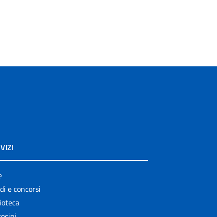
VIZI
e
di e concorsi
ioteca
ocini