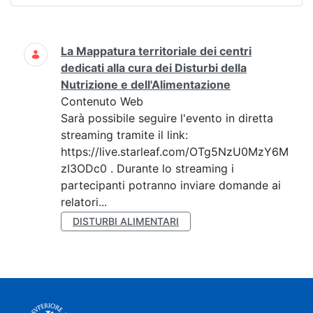
Ricerca
La Mappatura territoriale dei centri
dedicati alla cura dei Disturbi della
Nutrizione e dell'Alimentazione
Contenuto Web
Sarà possibile seguire l'evento in diretta
streaming tramite il link:
https://live.starleaf.com/OTg5NzU0MzY6M
zI3ODc0 . Durante lo streaming i
partecipanti potranno inviare domande ai
relatori...
DISTURBI ALIMENTARI