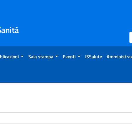
Sanità
blicazioni
Sala stampa
Eventi
ISSalute
Amministraz
enti