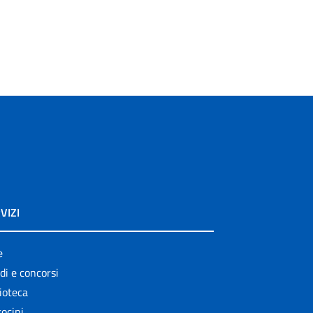
VIZI
e
di e concorsi
ioteca
ocini