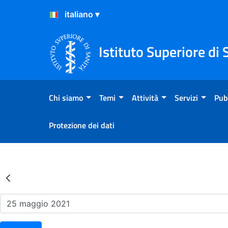
Salta al Contenuto
Salta al Footer
Istituto Superiore di 
Chi siamo
Temi
Attività
Servizi
Pub
Protezione dei dati
Risultati della Ricerca - Ev