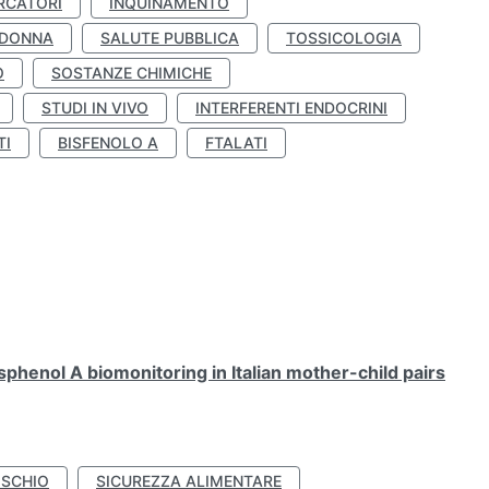
RCATORI
INQUINAMENTO
 DONNA
SALUTE PUBBLICA
TOSSICOLOGIA
O
SOSTANZE CHIMICHE
STUDI IN VIVO
INTERFERENTI ENDOCRINI
TI
BISFENOLO A
FTALATI
henol A biomonitoring in Italian mother-child pairs
ISCHIO
SICUREZZA ALIMENTARE