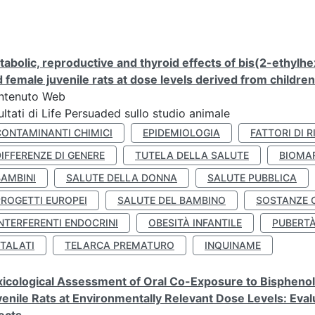
abolic, reproductive and thyroid effects of bis(2-ethylhe
 female juvenile rats at dose levels derived from childre
ntenuto Web
ultati di Life Persuaded sullo studio animale
CONTAMINANTI CHIMICI
EPIDEMIOLOGIA
FATTORI DI R
IFFERENZE DI GENERE
TUTELA DELLA SALUTE
BIOMA
BAMBINI
SALUTE DELLA DONNA
SALUTE PUBBLICA
PROGETTI EUROPEI
SALUTE DEL BAMBINO
SOSTANZE 
NTERFERENTI ENDOCRINI
OBESITÀ INFANTILE
PUBERT
FTALATI
TELARCA PREMATURO
INQUINAME
icological Assessment of Oral Co-Exposure to Bisphenol 
enile Rats at Environmentally Relevant Dose Levels: Evalu