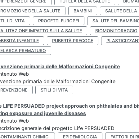
IFFERENZE DI GENERE
TUTELA DELLA SALUTE
BIOMA
PROMOZIONE DELLA SALUTE
BAMBINI
SALUTE DELLA
TILI DI VITA
PROGETTI EUROPEI
SALUTE DEL BAMBIN
VALUTAZIONE IMPATTO SULLA SALUTE
BIOMONITORAGGIO
BESITÀ INFANTILE
PUBERTÀ PRECOCE
PLASTICIZZAN
TELARCA PREMATURO
venzione primaria delle Malformazioni Congenite
ntenuto Web
venzione primaria delle Malformazioni Congenite
PREVENZIONE
STILI DI VITA
 LIFE PERSUADED project approach on phthalates and bisp
king exposure and juvenile diseases
ntenuto Web
crizione generale del progetto Life PERSUADED
CONTAMINANTI CHIMICI
EPIDEMIOLOGIA
FATTORI DI R