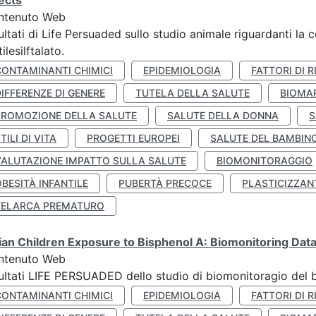
ects
ntenuto Web
ultati di Life Persuaded sullo studio animale riguardanti la 
tilesilftalato.
CONTAMINANTI CHIMICI
EPIDEMIOLOGIA
FATTORI DI R
IFFERENZE DI GENERE
TUTELA DELLA SALUTE
BIOMA
PROMOZIONE DELLA SALUTE
SALUTE DELLA DONNA
S
TILI DI VITA
PROGETTI EUROPEI
SALUTE DEL BAMBIN
VALUTAZIONE IMPATTO SULLA SALUTE
BIOMONITORAGGIO
BESITÀ INFANTILE
PUBERTÀ PRECOCE
PLASTICIZZAN
TELARCA PREMATURO
lian Children Exposure to Bisphenol A: Biomonitoring Da
ntenuto Web
ultati LIFE PERSUADED dello studio di biomonitoragio del 
CONTAMINANTI CHIMICI
EPIDEMIOLOGIA
FATTORI DI R