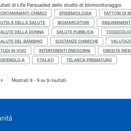
ultati di Life Persuaded dello studio di biomonitoraggio
CONTAMINANTI CHIMICI
EPIDEMIOLOGIA
FATTORI DI R
TUTELA DELLA SALUTE
BIOMARCATORI
INQUINAMEN
SALUTE DELLA DONNA
SALUTE PUBBLICA
TOSSICOLO
SALUTE DEL BAMBINO
SOSTANZE CHIMICHE
VALUTAZI
TUDI IN VIVO
INTERFERENTI ENDOCRINI
OBESITÀ INFA
BISFENOLO A
FTALATI
TELARCA PREMATURO
Mostrati 9 - 9 su 9 risultati.
anità