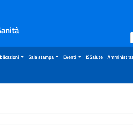
Sanità
blicazioni
Sala stampa
Eventi
ISSalute
Amministraz
enti