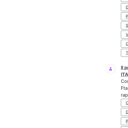
D
S
O
Il
IT
Co
Fta
rap
D