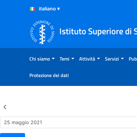
Salta al Contenuto
Salta al Footer
Istituto Superiore di 
Chi siamo
Temi
Attività
Servizi
Pub
Protezione dei dati
Risultati della Ricerca - Ev