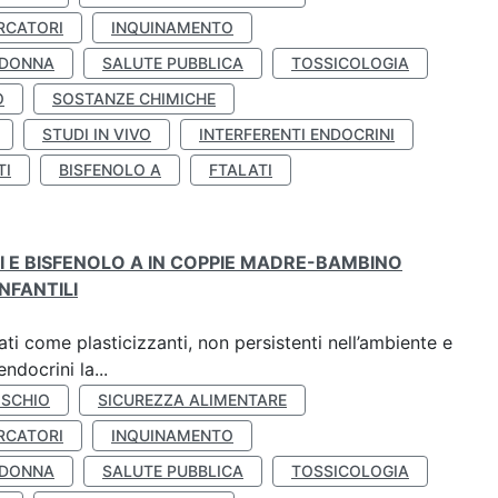
RCATORI
INQUINAMENTO
 DONNA
SALUTE PUBBLICA
TOSSICOLOGIA
O
SOSTANZE CHIMICHE
STUDI IN VIVO
INTERFERENTI ENDOCRINI
TI
BISFENOLO A
FTALATI
TI E BISFENOLO A IN COPPIE MADRE-BAMBINO
NFANTILI
ti come plasticizzanti, non persistenti nell’ambiente e
ndocrini la...
ISCHIO
SICUREZZA ALIMENTARE
RCATORI
INQUINAMENTO
 DONNA
SALUTE PUBBLICA
TOSSICOLOGIA