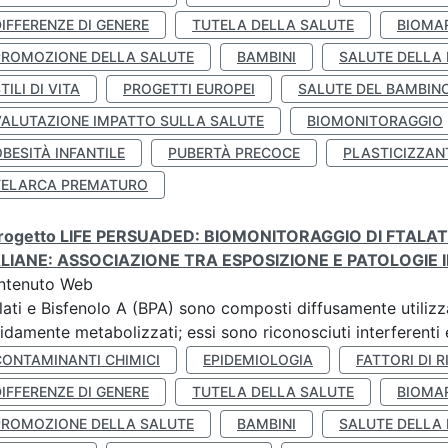
IFFERENZE DI GENERE
TUTELA DELLA SALUTE
BIOMA
PROMOZIONE DELLA SALUTE
BAMBINI
SALUTE DELLA
TILI DI VITA
PROGETTI EUROPEI
SALUTE DEL BAMBIN
VALUTAZIONE IMPATTO SULLA SALUTE
BIOMONITORAGGIO
BESITÀ INFANTILE
PUBERTÀ PRECOCE
PLASTICIZZAN
TELARCA PREMATURO
 progetto LIFE PERSUADED: BIOMONITORAGGIO DI FTALA
ALIANE: ASSOCIAZIONE TRA ESPOSIZIONE E PATOLOGIE I
ntenuto Web
lati e Bisfenolo A (BPA) sono composti diffusamente utilizza
idamente metabolizzati; essi sono riconosciuti interferenti e
CONTAMINANTI CHIMICI
EPIDEMIOLOGIA
FATTORI DI R
IFFERENZE DI GENERE
TUTELA DELLA SALUTE
BIOMA
PROMOZIONE DELLA SALUTE
BAMBINI
SALUTE DELLA