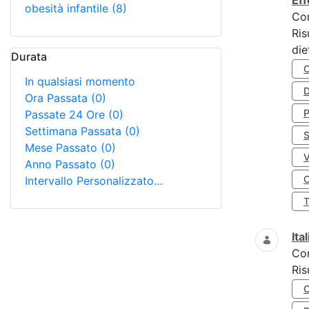
Eff
obesità infantile
(8)
Co
Ris
die
Durata
In qualsiasi momento
D
Ora Passata
(0)
Passate 24 Ore
(0)
Settimana Passata
(0)
S
Mese Passato
(0)
Anno Passato
(0)
O
Intervallo Personalizzato…
Ita
Co
Ris