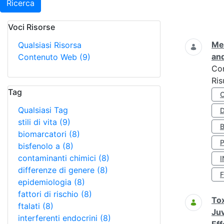
Ricerca
Voci Risorse
Ricerca
Met
Qualsiasi Risorsa
and
Contenuto Web
(9)
Co
Ris
Tag
Qualsiasi Tag
D
stili di vita
(9)
biomarcatori
(8)
bisfenolo a
(8)
contaminanti chimici
(8)
I
differenze di genere
(8)
epidemiologia
(8)
fattori di rischio
(8)
Tox
ftalati
(8)
Juv
interferenti endocrini
(8)