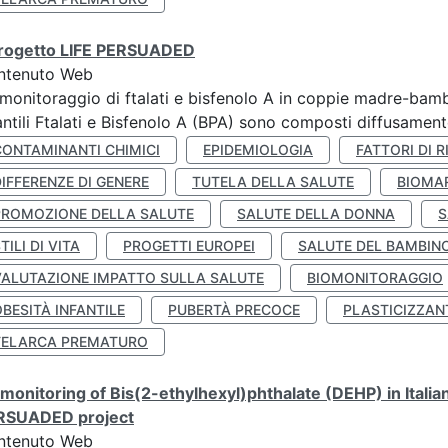
 progetto LIFE PERSUADED
ntenuto Web
monitoraggio di ftalati e bisfenolo A in coppie madre-bamb
antili Ftalati e Bisfenolo A (BPA) sono composti diffusamente 
CONTAMINANTI CHIMICI
EPIDEMIOLOGIA
FATTORI DI R
IFFERENZE DI GENERE
TUTELA DELLA SALUTE
BIOMA
PROMOZIONE DELLA SALUTE
SALUTE DELLA DONNA
S
TILI DI VITA
PROGETTI EUROPEI
SALUTE DEL BAMBIN
VALUTAZIONE IMPATTO SULLA SALUTE
BIOMONITORAGGIO
BESITÀ INFANTILE
PUBERTÀ PRECOCE
PLASTICIZZAN
TELARCA PREMATURO
monitoring of Bis(2-ethylhexyl)phthalate (DEHP) in Italia
RSUADED project
ntenuto Web