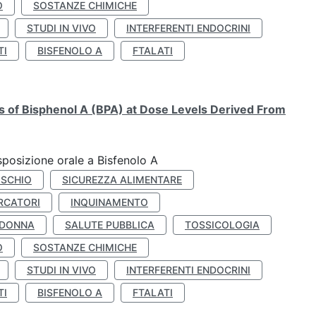
O
SOSTANZE CHIMICHE
STUDI IN VIVO
INTERFERENTI ENDOCRINI
TI
BISFENOLO A
FTALATI
ts of Bisphenol A (BPA) at Dose Levels Derived From
esposizione orale a Bisfenolo A
ISCHIO
SICUREZZA ALIMENTARE
RCATORI
INQUINAMENTO
 DONNA
SALUTE PUBBLICA
TOSSICOLOGIA
O
SOSTANZE CHIMICHE
STUDI IN VIVO
INTERFERENTI ENDOCRINI
TI
BISFENOLO A
FTALATI