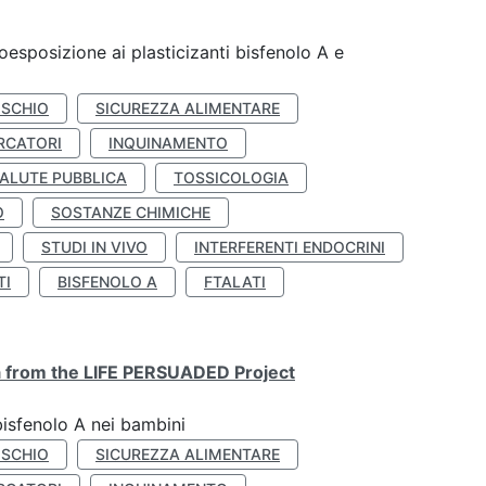
coesposizione ai plasticizanti bisfenolo A e
ISCHIO
SICUREZZA ALIMENTARE
RCATORI
INQUINAMENTO
ALUTE PUBBLICA
TOSSICOLOGIA
O
SOSTANZE CHIMICHE
STUDI IN VIVO
INTERFERENTI ENDOCRINI
TI
BISFENOLO A
FTALATI
ta from the LIFE PERSUADED Project
bisfenolo A nei bambini
ISCHIO
SICUREZZA ALIMENTARE