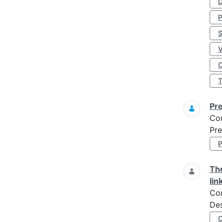
D
S
O
Pre
Co
Pre
The
lin
Co
Des