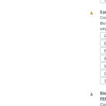
Il
Co
Bio
inf
D
S
O
Bio
PE
Co