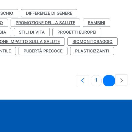
ISCHIO
DIFFERENZE DI GENERE
TO
PROMOZIONE DELLA SALUTE
BAMBINI
GIA
STILI DI VITA
PROGETTI EUROPEI
ONE IMPATTO SULLA SALUTE
BIOMONITORAGGIO
NTILE
PUBERTÀ PRECOCE
PLASTICIZZANTI
Pagina
Pagina
1
2