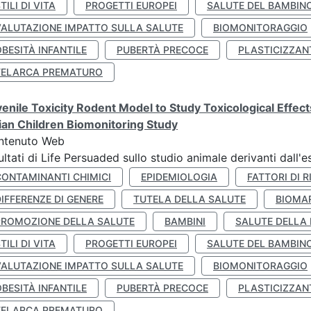
TILI DI VITA
PROGETTI EUROPEI
SALUTE DEL BAMBIN
VALUTAZIONE IMPATTO SULLA SALUTE
BIOMONITORAGGIO
BESITÀ INFANTILE
PUBERTÀ PRECOCE
PLASTICIZZAN
TELARCA PREMATURO
enile Toxicity Rodent Model to Study Toxicological Effec
lian Children Biomonitoring Study
ntenuto Web
ultati di Life Persuaded sullo studio animale derivanti dall'
CONTAMINANTI CHIMICI
EPIDEMIOLOGIA
FATTORI DI R
IFFERENZE DI GENERE
TUTELA DELLA SALUTE
BIOMA
PROMOZIONE DELLA SALUTE
BAMBINI
SALUTE DELLA
TILI DI VITA
PROGETTI EUROPEI
SALUTE DEL BAMBIN
VALUTAZIONE IMPATTO SULLA SALUTE
BIOMONITORAGGIO
BESITÀ INFANTILE
PUBERTÀ PRECOCE
PLASTICIZZAN
TELARCA PREMATURO