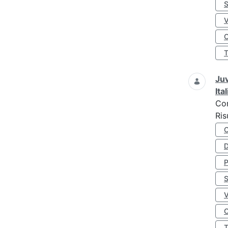
S
O
Juv
Ita
Co
Ris
D
S
O