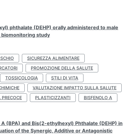
xyl) phthalate (DEHP) orally administered to male
n biomonitoring study
ISCHIO
SICUREZZA ALIMENTARE
RCATORI
PROMOZIONE DELLA SALUTE
TOSSICOLOGIA
STILI DI VITA
CHIMICHE
VALUTAZIONE IMPATTO SULLA SALUTE
À PRECOCE
PLASTICIZZANTI
BISFENOLO A
A (BPA) and Bis(2-ethylhexyl) Phthalate (DEHP) in
ation of the Synergic, Additive or Antagonistic