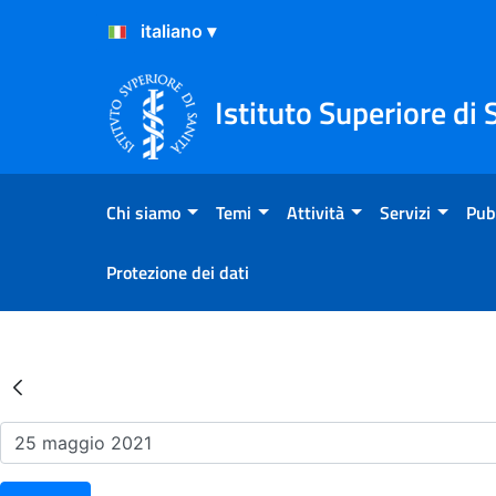
Salta al Contenuto
Salta al Footer
Istituto Superiore di 
Chi siamo
Temi
Attività
Servizi
Pub
Protezione dei dati
Risultati della Ricerca - Ev