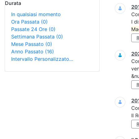
Durata
201
In qualsiasi momento
Co
Ora Passata
(0)
I d
Passate 24 Ore
(0)
Ma
Settimana Passata
(0)
Mese Passato
(0)
Anno Passato
(16)
202
Intervallo Personalizzato…
Co
ven
&nu
201
Co
Il 