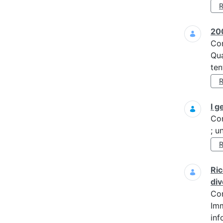
200
Co
Qua
ten
I g
Co
; u
Ric
div
Co
Imm
inf