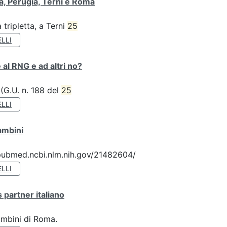
va, Perugia, Terni e Roma
tripletta, a Terni
25
LLI
 al RNG e ad altri no?
 (G.U. n. 188 del
25
LLI
ambini
://pubmed.ncbi.nlm.nih.gov/21482604/
LLI
 partner italiano
ambini di Roma.