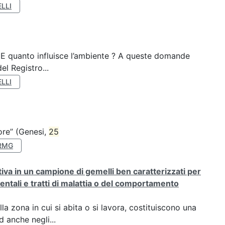
LLI
? E quanto influisce l’ambiente ? A queste domande
el Registro...
LLI
nore” (Genesi,
25
RMG
rativa in un campione di gemelli ben caratterizzati per
ientali e tratti di malattia o del comportamento
a zona in cui si abita o si lavora, costituiscono una
 anche negli...