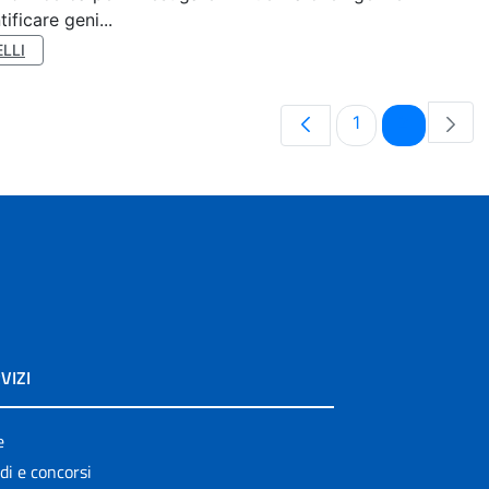
ificare geni...
LLI
Pagina
Pagina
1
2
VIZI
e
di e concorsi