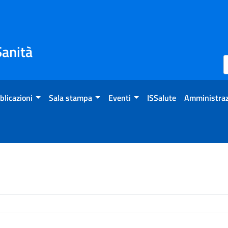
Sanità
blicazioni
Sala stampa
Eventi
ISSalute
Amministraz
enti