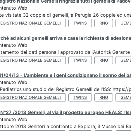
Registro Nazionale Gemelli ringrazia tutti i gemelli di Pado
ntenuto Web
te visitate 32 coppie di gemelli, a Perugia 26 coppie ed una 
REGISTRO NAZIONALE GEMELLI
TWINS
RNG
GEME
ché ad alcuni gemelli arriva a casa la richiesta di adesione
ntenuto Web
ttamento dei dati personali approvato dall’Autorità Garante
REGISTRO NAZIONALE GEMELLI
TWINS
RNG
GEME
1/04/13 - L'ambiente e i geni condizionano il sonno dei b
ntenuto Web
Pediatrics uno studio del Registro Gemelli dell'ISS: https
REGISTRO NAZIONALE GEMELLI
TWINS
RNG
GEME
N°27 /2013 Gemelli, al via il progetto europeo HEALS: l’Iss
ntenuto Web
ttobre 2013 Genitori a confronto a Explora, il Museo dei B