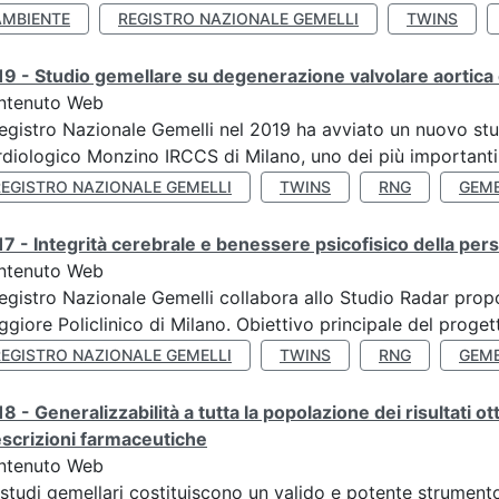
AMBIENTE
REGISTRO NAZIONALE GEMELLI
TWINS
9 - Studio gemellare su degenerazione valvolare aortica 
ntenuto Web
Registro Nazionale Gemelli nel 2019 ha avviato un nuovo stu
diologico Monzino IRCCS di Milano, uno dei più importanti ce
REGISTRO NAZIONALE GEMELLI
TWINS
RNG
GEME
7 - Integrità cerebrale e benessere psicofisico della pers
ntenuto Web
Registro Nazionale Gemelli collabora allo Studio Radar pr
giore Policlinico di Milano. Obiettivo principale del progett
REGISTRO NAZIONALE GEMELLI
TWINS
RNG
GEME
8 - Generalizzabilità a tutta la popolazione dei risultati ot
scrizioni farmaceutiche
ntenuto Web
 studi gemellari costituiscono un valido e potente strumento 