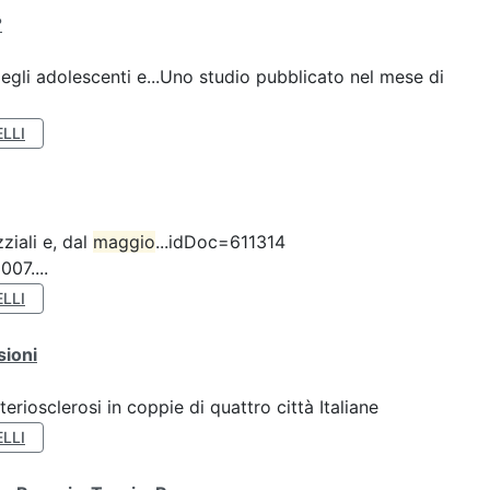
?
gli adolescenti e...Uno studio pubblicato nel mese di
LLI
ziali e, dal
maggio
...idDoc=611314
07....
LLI
sioni
teriosclerosi in coppie di quattro città Italiane
LLI