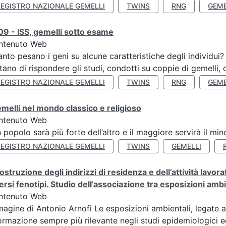
REGISTRO NAZIONALE GEMELLI
TWINS
RNG
GEME
9 - ISS, gemelli sotto esame
ntenuto Web
nto pesano i geni su alcune caratteristiche degli individui
tano di rispondere gli studi, condotti su coppie di gemelli, d
REGISTRO NAZIONALE GEMELLI
TWINS
RNG
GEME
emelli nel mondo classico e religioso
ntenuto Web
n popolo sarà più forte dell’altro e il maggiore servirà il mi
REGISTRO NAZIONALE GEMELLI
TWINS
GEMELLI
ostruzione degli indirizzi di residenza e dell’attività lavo
ersi fenotipi. Studio dell’associazione tra esposizioni amb
ntenuto Web
agine di Antonio Arnofi Le esposizioni ambientali, legate all
ormazione sempre più rilevante negli studi epidemiologici ed