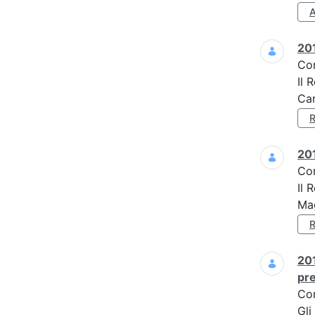
201
Co
Il 
Car
201
Co
Il 
Mag
201
pre
Co
Gli