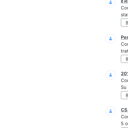
Il 
Co
sta
Per
Co
tra
201
Co
Su 
CS 
Co
5 o