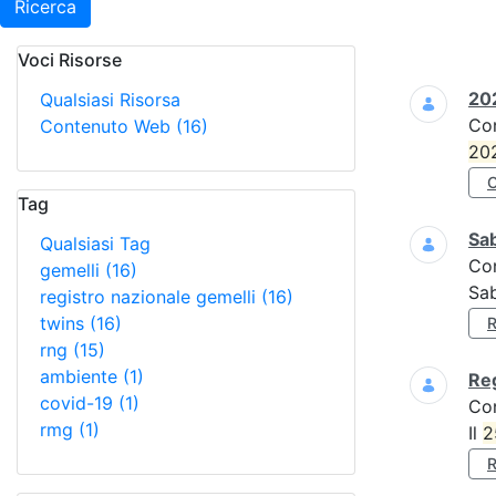
Ricerca
Voci Risorse
Ricerca
202
Qualsiasi Risorsa
Co
Contenuto Web
(16)
20
Tag
Sa
Qualsiasi Tag
Co
gemelli
(16)
Sa
registro nazionale gemelli
(16)
twins
(16)
rng
(15)
ambiente
(1)
Reg
covid-19
(1)
Co
rmg
(1)
Il
2