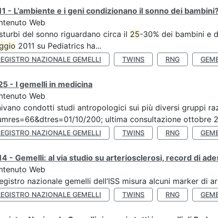
1 - L’ambiente e i geni condizionano il sonno dei bambini
ntenuto Web
isturbi del sonno riguardano circa il
25
-30% dei bambini e de
ggio
2011 su Pediatrics ha...
REGISTRO NAZIONALE GEMELLI
TWINS
RNG
GEME
5 - I gemelli in medicina
ntenuto Web
ivano condotti studi antropologici sui più diversi gruppi raz
mres=66&dtres=01/10/200; ultima consultazione ottobre 20
REGISTRO NAZIONALE GEMELLI
TWINS
RNG
GEME
4 - Gemelli: al via studio su arteriosclerosi, record di ade
ntenuto Web
Registro nazionale gemelli dell’ISS misura alcuni marker di ar
REGISTRO NAZIONALE GEMELLI
TWINS
RNG
GEME