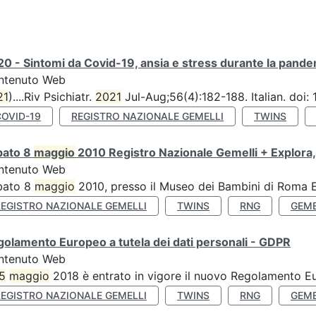
0 - Sintomi da Covid-19, ansia e stress durante la pandemi
ntenuto Web
21
)....Riv Psichiatr.
2021
Jul-Aug;56(4):182-188. Italian. doi
COVID-19
REGISTRO NAZIONALE GEMELLI
TWINS
bato 8
maggio
2010 Registro Nazionale Gemelli + Explora,
ntenuto Web
bato 8
maggio
2010, presso il Museo dei Bambini di Roma Ex
REGISTRO NAZIONALE GEMELLI
TWINS
RNG
GEME
olamento Europeo a tutela dei dati personali - GDPR
ntenuto Web
5
maggio
2018 è entrato in vigore il nuovo Regolamento Eu
REGISTRO NAZIONALE GEMELLI
TWINS
RNG
GEME