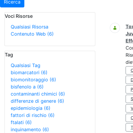
Ricerca
Voci Risorse
Ricerca
Tox
Qualsiasi Risorsa
Juv
Contenuto Web
(6)
Eff
Co
Tag
Ris
die
Qualsiasi Tag
biomarcatori
(6)
biomonitoraggio
(6)
D
bisfenolo a
(6)
contaminanti chimici
(6)
S
differenze di genere
(6)
epidemiologia
(6)
fattori di rischio
(6)
O
ftalati
(6)
inquinamento
(6)