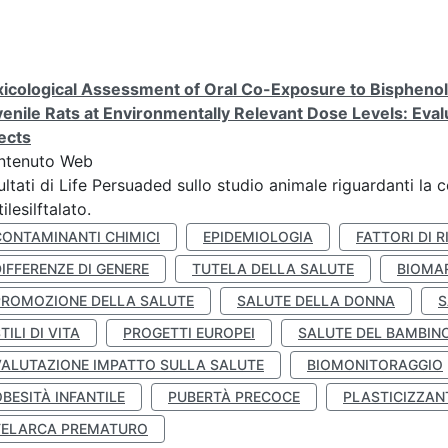
icological Assessment of Oral Co-Exposure to Bisphenol 
enile Rats at Environmentally Relevant Dose Levels: Evalu
ects
ntenuto Web
ultati di Life Persuaded sullo studio animale riguardanti la 
tilesilftalato.
CONTAMINANTI CHIMICI
EPIDEMIOLOGIA
FATTORI DI R
IFFERENZE DI GENERE
TUTELA DELLA SALUTE
BIOMA
PROMOZIONE DELLA SALUTE
SALUTE DELLA DONNA
S
TILI DI VITA
PROGETTI EUROPEI
SALUTE DEL BAMBIN
VALUTAZIONE IMPATTO SULLA SALUTE
BIOMONITORAGGIO
BESITÀ INFANTILE
PUBERTÀ PRECOCE
PLASTICIZZAN
TELARCA PREMATURO