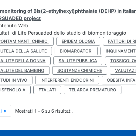
monitoring of Bis(2-ethylhexyl)phthalate (DEHP) in Italia
RSUADED project
ntenuto Web
ultati di Life Persuaded dello studio di biomonitoraggio
CONTAMINANTI CHIMICI
EPIDEMIOLOGIA
FATTORI DI R
TUTELA DELLA SALUTE
BIOMARCATORI
INQUINAMEN
SALUTE DELLA DONNA
SALUTE PUBBLICA
TOSSICOLO
SALUTE DEL BAMBINO
SOSTANZE CHIMICHE
VALUTAZI
TUDI IN VIVO
INTERFERENTI ENDOCRINI
OBESITÀ INFA
BISFENOLO A
FTALATI
TELARCA PREMATURO
Mostrati 1 - 6 su 6 risultati.
i