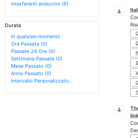
interferenti endocrini
(6)
Ita
Co
Ris
Durata
In qualsiasi momento
D
Ora Passata
(0)
Passate 24 Ore
(0)
Settimana Passata
(0)
S
Mese Passato
(0)
Anno Passato
(0)
Intervallo Personalizzato…
O
The
lin
Co
Des