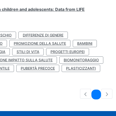
n children and adolescents: Data from LIFE
ISCHIO
DIFFERENZE DI GENERE
TO
PROMOZIONE DELLA SALUTE
BAMBINI
GIA
STILI DI VITA
PROGETTI EUROPEI
ONE IMPATTO SULLA SALUTE
BIOMONITORAGGIO
NTILE
PUBERTÀ PRECOCE
PLASTICIZZANTI
Pagina
1