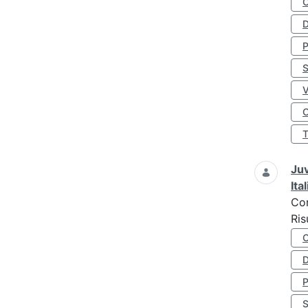
D
S
O
Juv
Ita
Co
Ris
D
S