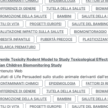
CONTAMINANTI CHIMICI
EPIDEMIOLOGIA
FATTORI DI R
IFFERENZE DI GENERE
TUTELA DELLA SALUTE
BIOMA
PROMOZIONE DELLA SALUTE
BAMBINI
SALUTE DELLA
TILI DI VITA
PROGETTI EUROPEI
SALUTE DEL BAMBIN
VALUTAZIONE IMPATTO SULLA SALUTE
BIOMONITORAGGIO
BESITÀ INFANTILE
PUBERTÀ PRECOCE
PLASTICIZZAN
TELARCA PREMATURO
enile Toxicity Rodent Model to Study Toxicological Effec
lian Children Biomonitoring Study
ntenuto Web
ultati di Life Persuaded sullo studio animale derivanti dall'
CONTAMINANTI CHIMICI
EPIDEMIOLOGIA
FATTORI DI R
IFFERENZE DI GENERE
TUTELA DELLA SALUTE
BIOMA
PROMOZIONE DELLA SALUTE
BAMBINI
SALUTE DELLA
TILI DI VITA
PROGETTI EUROPEI
SALUTE DEL BAMBIN