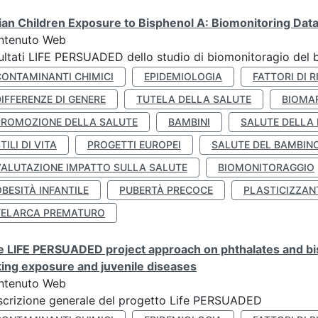
lian Children Exposure to Bisphenol A: Biomonitoring Da
ntenuto Web
ultati LIFE PERSUADED dello studio di biomonitoragio del 
CONTAMINANTI CHIMICI
EPIDEMIOLOGIA
FATTORI DI R
IFFERENZE DI GENERE
TUTELA DELLA SALUTE
BIOMA
PROMOZIONE DELLA SALUTE
BAMBINI
SALUTE DELLA
TILI DI VITA
PROGETTI EUROPEI
SALUTE DEL BAMBIN
VALUTAZIONE IMPATTO SULLA SALUTE
BIOMONITORAGGIO
BESITÀ INFANTILE
PUBERTÀ PRECOCE
PLASTICIZZAN
TELARCA PREMATURO
 LIFE PERSUADED project approach on phthalates and bisp
king exposure and juvenile diseases
ntenuto Web
crizione generale del progetto Life PERSUADED