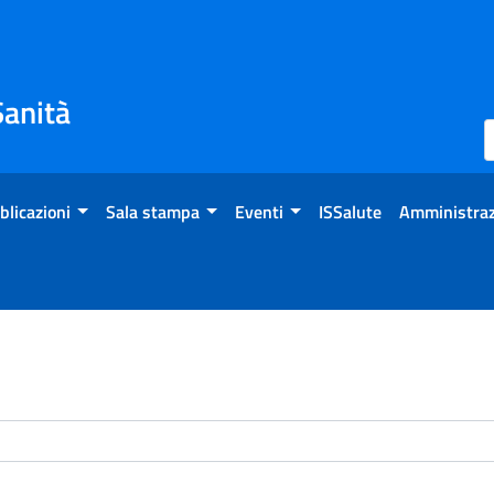
Sanità
blicazioni
Sala stampa
Eventi
ISSalute
Amministraz
enti