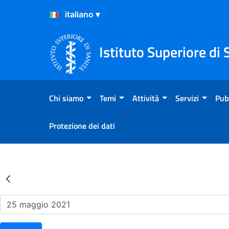
Salta al Contenuto
Salta al Footer
Istituto Superiore di 
Chi siamo
Temi
Attività
Servizi
Pub
Protezione dei dati
Risultati della Ricerca - Ev