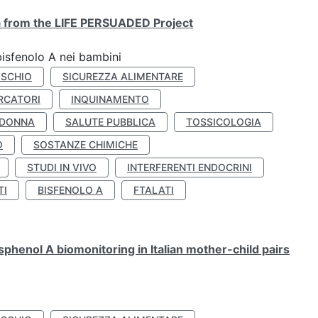
ta from the LIFE PERSUADED Project
bisfenolo A nei bambini
ISCHIO
SICUREZZA ALIMENTARE
RCATORI
INQUINAMENTO
 DONNA
SALUTE PUBBLICA
TOSSICOLOGIA
O
SOSTANZE CHIMICHE
STUDI IN VIVO
INTERFERENTI ENDOCRINI
TI
BISFENOLO A
FTALATI
henol A biomonitoring in Italian mother-child pairs