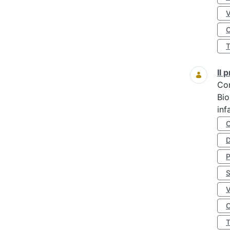
O
Il
Co
Bio
inf
D
S
O