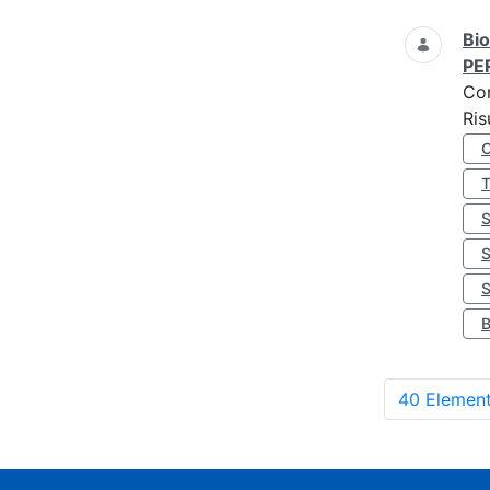
Bio
PE
Co
Ris
S
40 Element