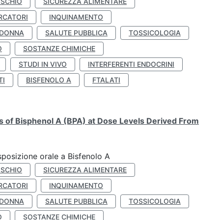
ISCHIO
SICUREZZA ALIMENTARE
RCATORI
INQUINAMENTO
 DONNA
SALUTE PUBBLICA
TOSSICOLOGIA
O
SOSTANZE CHIMICHE
STUDI IN VIVO
INTERFERENTI ENDOCRINI
TI
BISFENOLO A
FTALATI
ts of Bisphenol A (BPA) at Dose Levels Derived From
esposizione orale a Bisfenolo A
ISCHIO
SICUREZZA ALIMENTARE
RCATORI
INQUINAMENTO
 DONNA
SALUTE PUBBLICA
TOSSICOLOGIA
O
SOSTANZE CHIMICHE