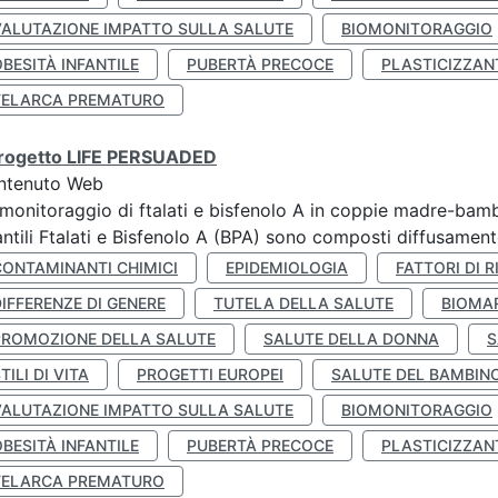
VALUTAZIONE IMPATTO SULLA SALUTE
BIOMONITORAGGIO
BESITÀ INFANTILE
PUBERTÀ PRECOCE
PLASTICIZZAN
TELARCA PREMATURO
 progetto LIFE PERSUADED
ntenuto Web
monitoraggio di ftalati e bisfenolo A in coppie madre-bamb
antili Ftalati e Bisfenolo A (BPA) sono composti diffusamente 
CONTAMINANTI CHIMICI
EPIDEMIOLOGIA
FATTORI DI R
IFFERENZE DI GENERE
TUTELA DELLA SALUTE
BIOMA
PROMOZIONE DELLA SALUTE
SALUTE DELLA DONNA
S
TILI DI VITA
PROGETTI EUROPEI
SALUTE DEL BAMBIN
VALUTAZIONE IMPATTO SULLA SALUTE
BIOMONITORAGGIO
BESITÀ INFANTILE
PUBERTÀ PRECOCE
PLASTICIZZAN
TELARCA PREMATURO