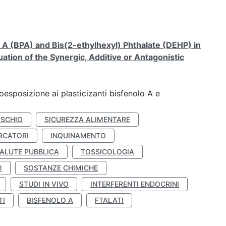
A (BPA) and Bis(2-ethylhexyl) Phthalate (DEHP) in
ation of the Synergic, Additive or Antagonistic
coesposizione ai plasticizanti bisfenolo A e
ISCHIO
SICUREZZA ALIMENTARE
RCATORI
INQUINAMENTO
ALUTE PUBBLICA
TOSSICOLOGIA
O
SOSTANZE CHIMICHE
STUDI IN VIVO
INTERFERENTI ENDOCRINI
TI
BISFENOLO A
FTALATI