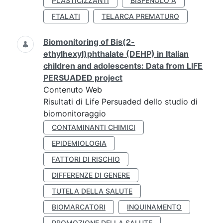
PLASTICIZZANTI
BISFENOLO A
FTALATI
TELARCA PREMATURO
Biomonitoring of Bis(2-
ethylhexyl)phthalate (DEHP) in Italian
children and adolescents: Data from LIFE
PERSUADED project
Contenuto Web
Risultati di Life Persuaded dello studio di
biomonitoraggio
CONTAMINANTI CHIMICI
EPIDEMIOLOGIA
FATTORI DI RISCHIO
DIFFERENZE DI GENERE
TUTELA DELLA SALUTE
BIOMARCATORI
INQUINAMENTO
PROMOZIONE DELLA SALUTE