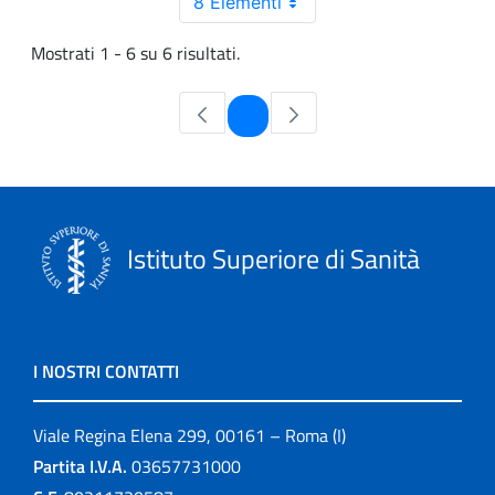
8 Elementi
Mostrati 1 - 6 su 6 risultati.
Pagina
1
Istituto Superiore di Sanità
I NOSTRI CONTATTI
Viale Regina Elena 299, 00161 – Roma (I)
Partita I.V.A.
03657731000