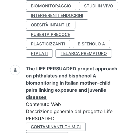
BIOMONITORAGGIO
STUDI IN VIVO
INTERFERENTI ENDOCRINI
OBESITÀ INFANTILE
PUBERTÀ PRECOCE
PLASTICIZZANTI
BISFENOLO A
FTALATI
TELARCA PREMATURO
The LIFE PERSUADED project approach
on phthalates and bisphenol A
biomonitoring in Italian mother-child
pairs linking exposure and juvenile
diseases
Contenuto Web
Descrizione generale del progetto Life
PERSUADED
CONTAMINANTI CHIMICI