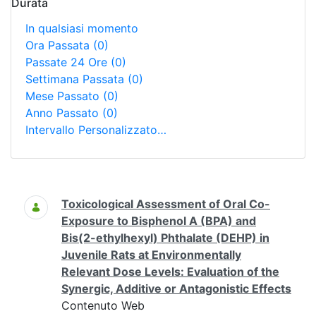
Durata
In qualsiasi momento
Ora Passata
(0)
Passate 24 Ore
(0)
Settimana Passata
(0)
Mese Passato
(0)
Anno Passato
(0)
Intervallo Personalizzato…
Ricerca
Toxicological Assessment of Oral Co-
Exposure to Bisphenol A (BPA) and
Bis(2-ethylhexyl) Phthalate (DEHP) in
Juvenile Rats at Environmentally
Relevant Dose Levels: Evaluation of the
Synergic, Additive or Antagonistic Effects
Contenuto Web