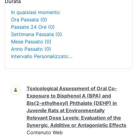
Durata
In qualsiasi momento
Ora Passata
(0)
Passate 24 Ore
(0)
Settimana Passata
(0)
Mese Passato
(0)
Anno Passato
(0)
Intervallo Personalizzato…
Ricerca
Toxicological Assessment of Oral Co-
Exposure to Bisphenol A (BPA) and
Bis(2-ethylhexyl) Phthalate (DEHP) in
Juvenile Rats at Environmentally
Relevant Dose Levels: Evaluation of the
Synergic, Additive or Antagonistic Effects
Contenuto Web