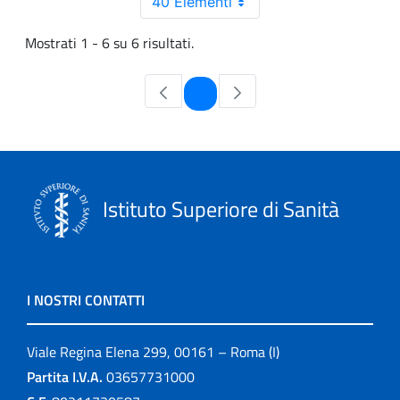
40 Elementi
Mostrati 1 - 6 su 6 risultati.
Pagina
1
Istituto Superiore di Sanità
I NOSTRI CONTATTI
Viale Regina Elena 299, 00161 – Roma (I)
Partita I.V.A.
03657731000