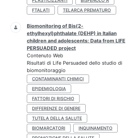
PLASTICIZZANTI
BISFENOLO A
FTALATI
TELARCA PREMATURO
Biomonitoring of Bis(2-
ethylhexyl)phthalate (DEHP) in Italian
children and adolescents: Data from LIFE
PERSUADED project
Contenuto Web
Risultati di Life Persuaded dello studio di
biomonitoraggio
CONTAMINANTI CHIMICI
EPIDEMIOLOGIA
FATTORI DI RISCHIO
DIFFERENZE DI GENERE
TUTELA DELLA SALUTE
BIOMARCATORI
INQUINAMENTO
PROMOZIONE DELLA SALUTE