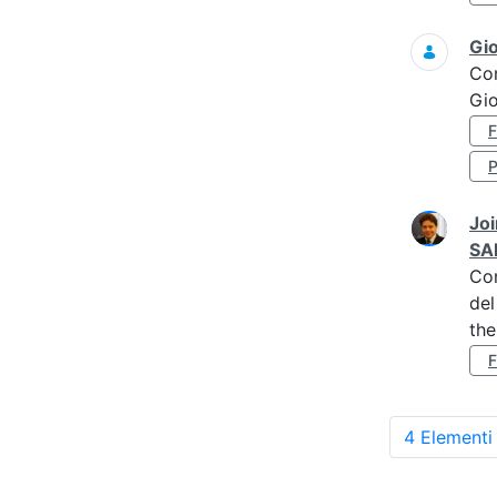
Gi
Co
Gi
Joi
SA
Co
del
the
4 Elementi