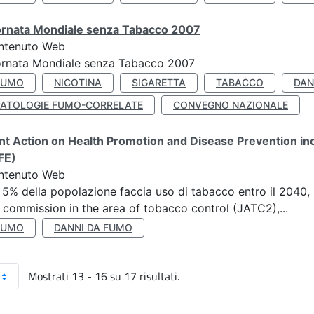
ornata Mondiale senza Tabacco 2007
ntenuto Web
ornata Mondiale senza Tabacco 2007
FUMO
NICOTINA
SIGARETTA
TABACCO
DAN
PATOLOGIE FUMO-CORRELATE
CONVEGNO NAZIONALE
nt Action on Health Promotion and Disease Prevention i
FE)
ntenuto Web
 5% della popolazione faccia uso di tabacco entro il 2040, r
 commission in the area of tobacco control (JATC2),...
FUMO
DANNI DA FUMO
Mostrati 13 - 16 su 17 risultati.