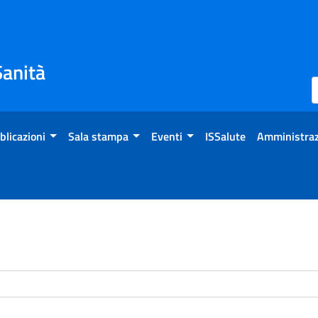
Sanità
blicazioni
Sala stampa
Eventi
ISSalute
Amministraz
enti