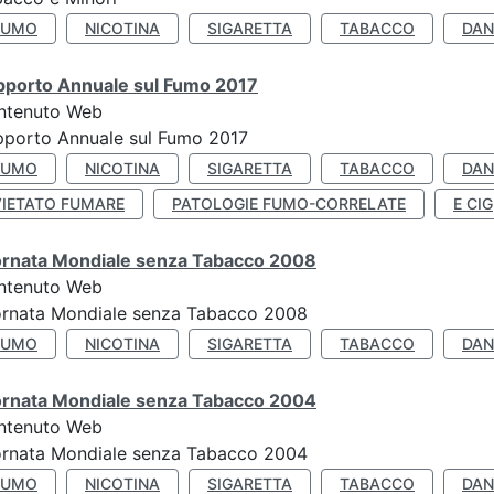
FUMO
NICOTINA
SIGARETTA
TABACCO
DAN
pporto Annuale sul Fumo 2017
ntenuto Web
porto Annuale sul Fumo 2017
FUMO
NICOTINA
SIGARETTA
TABACCO
DAN
VIETATO FUMARE
PATOLOGIE FUMO-CORRELATE
E CIG
ornata Mondiale senza Tabacco 2008
ntenuto Web
ornata Mondiale senza Tabacco 2008
FUMO
NICOTINA
SIGARETTA
TABACCO
DAN
ornata Mondiale senza Tabacco 2004
ntenuto Web
ornata Mondiale senza Tabacco 2004
FUMO
NICOTINA
SIGARETTA
TABACCO
DAN