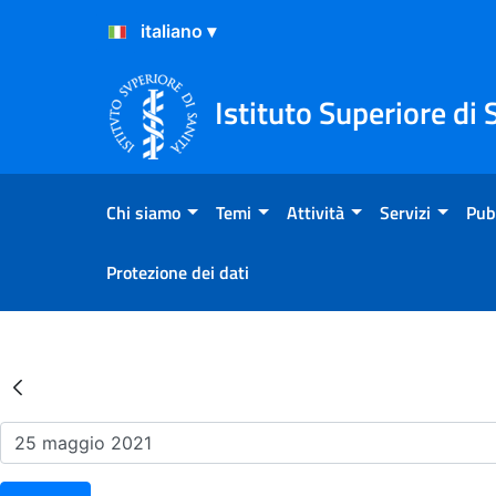
Salta al Contenuto
Salta al Footer
Istituto Superiore di 
Chi siamo
Temi
Attività
Servizi
Pub
Protezione dei dati
Risultati della Ricerca - Ev