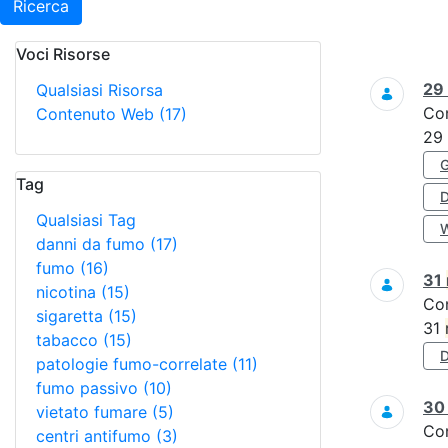
Ricerca
Voci Risorse
Ricerca
29
Qualsiasi Risorsa
Co
Contenuto Web
(17)
29
Tag
Qualsiasi Tag
danni da fumo
(17)
fumo
(16)
31
nicotina
(15)
Co
sigaretta
(15)
31
tabacco
(15)
patologie fumo-correlate
(11)
fumo passivo
(10)
3
vietato fumare
(5)
Co
centri antifumo
(3)