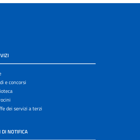
VIZI
e
di e concorsi
ioteca
ocini
ffe dei servizi a terzi
I DI NOTIFICA