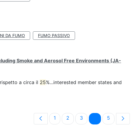
NI DA FUMO
FUMO PASSIVO
ncluding Smoke and Aerosol Free Environments (JA-
ispetto a circa il
25
%...interested member states and
Pagina
Pagina
Pagina
Pagina
Pagina
1
2
3
4
5