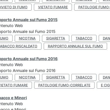
IVIETO DI FUMO
VIETATO FUMARE
PATOLOGIE FUMO
pporto Annuale sul Fumo 2015
ntenuto Web
pporto Annuale sul Fumo 2015
FUMO
NICOTINA
SIGARETTA
TABACCO
DAN
TABACCO RISCALDATO
RAPPORTO ANNUALE SUL FUMO
pporto Annuale sul Fumo 2016
ntenuto Web
pporto Annuale sul Fumo 2016
FUMO
NICOTINA
SIGARETTA
TABACCO
DAN
VIETATO FUMARE
PATOLOGIE FUMO-CORRELATE
E CIG
bacco e Minori
ntenuto Web
acco e Minori