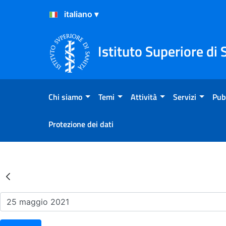
Salta al Contenuto
Salta al Footer
Istituto Superiore di 
Chi siamo
Temi
Attività
Servizi
Pub
Protezione dei dati
Risultati della Ricerca - Ev