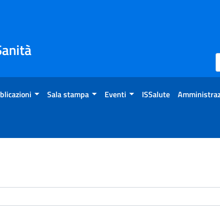
Sanità
blicazioni
Sala stampa
Eventi
ISSalute
Amministraz
enti