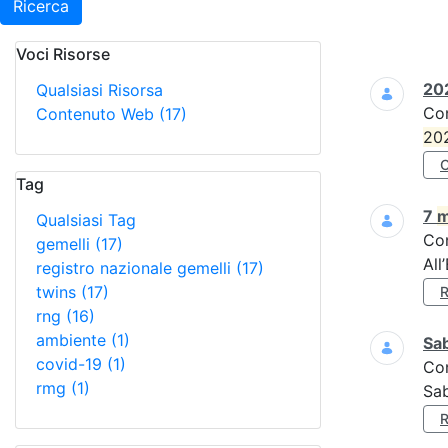
Ricerca
Voci Risorse
Ricerca
202
Qualsiasi Risorsa
Co
Contenuto Web
(17)
20
Tag
7
m
Qualsiasi Tag
Co
gemelli
(17)
All
registro nazionale gemelli
(17)
twins
(17)
rng
(16)
ambiente
(1)
Sa
covid-19
(1)
Co
rmg
(1)
Sa