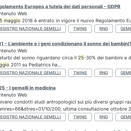
olamento Europeo a tutela dei dati personali - GDPR
ntenuto Web
5
maggio
2018 è entrato in vigore il nuovo Regolamento Eu
REGISTRO NAZIONALE GEMELLI
TWINS
RNG
GEME
1 - L’ambiente e i geni condizionano il sonno dei bambini
ntenuto Web
isturbi del sonno riguardano circa il
25
-30% dei bambini e de
ggio
2011 su Pediatrics ha...
REGISTRO NAZIONALE GEMELLI
TWINS
RNG
GEME
5 - I gemelli in medicina
ntenuto Web
ivano condotti studi antropologici sui più diversi gruppi raz
mres=66&dtres=01/10/200; ultima consultazione ottobre 20
REGISTRO NAZIONALE GEMELLI
TWINS
RNG
GEME