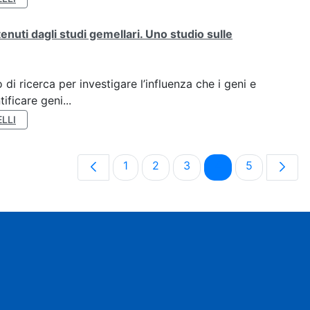
tenuti dagli studi gemellari. Uno studio sulle
di ricerca per investigare l’influenza che i geni e
ificare geni...
LLI
Pagina
Pagina
Pagina
Pagina
Pagina
1
2
3
4
5