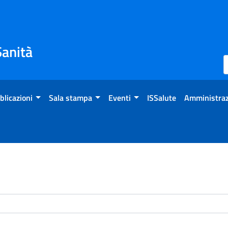
Sanità
blicazioni
Sala stampa
Eventi
ISSalute
Amministraz
enti