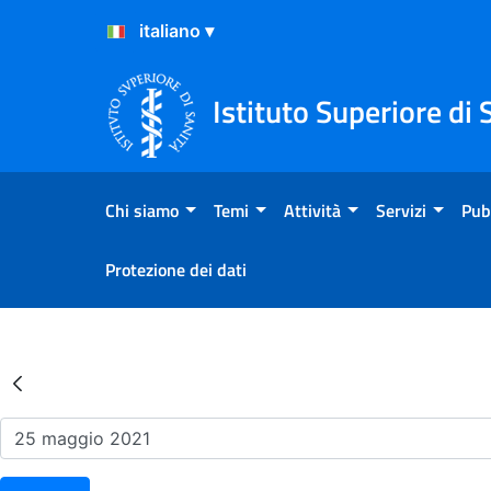
Salta al Contenuto
Salta al Footer
Istituto Superiore di 
Chi siamo
Temi
Attività
Servizi
Pub
Protezione dei dati
Risultati della Ricerca - Ev