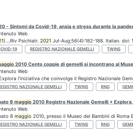
0 - Sintomi da Covid-19, ansia e stress durante la pandemi
ntenuto Web
21
)....Riv Psichiatr.
2021
Jul-Aug;56(4):182-188. Italian. doi
COVID-19
REGISTRO NAZIONALE GEMELLI
TWINS
aggio
2010 Cento coppie di gemelli si incontrano al Muse
ntenuto Web
’Explora l’iniziativa che coinvolge il Registro Nazionale Gemel
REGISTRO NAZIONALE GEMELLI
TWINS
RNG
GEME
bato 8
maggio
2010 Registro Nazionale Gemelli + Explora,
ntenuto Web
bato 8
maggio
2010, presso il Museo dei Bambini di Roma Ex
REGISTRO NAZIONALE GEMELLI
TWINS
RNG
GEME