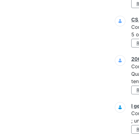
CS 
Co
5 o
200
Co
Qua
ten
I g
Co
; u