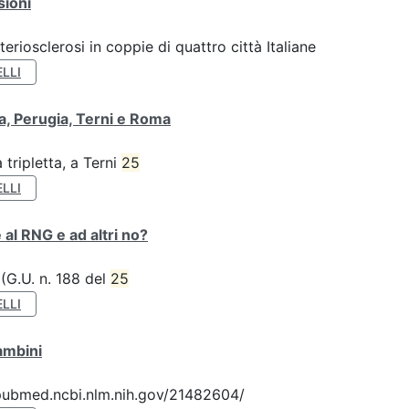
sioni
teriosclerosi in coppie di quattro città Italiane
LLI
va, Perugia, Terni e Roma
tripletta, a Terni
25
LLI
 al RNG e ad altri no?
 (G.U. n. 188 del
25
LLI
ambini
://pubmed.ncbi.nlm.nih.gov/21482604/