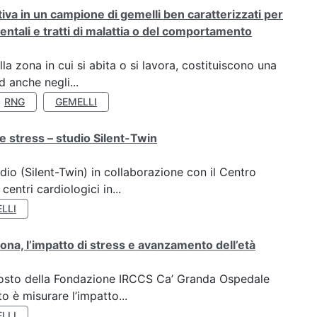
rativa in un campione di gemelli ben caratterizzati per
ientali e tratti di malattia o del comportamento
a zona in cui si abita o si lavora, costituiscono una
 anche negli...
RNG
GEMELLI
e stress – studio Silent-Twin
dio (Silent-Twin) in collaborazione con il Centro
ntri cardiologici in...
LLI
ona, l’impatto di stress e avanzamento dell’età
oposto della Fondazione IRCCS Ca’ Granda Ospedale
o è misurare l’impatto...
LLI