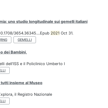
a: uno studio longitudinale sui gemelli italiani
: 10.1708/3654.36345....Epub
2021
Oct 31.
RNG
GEMELLI
o dei Bambini,
li dell’ISS e il Policlinico Umberto I
LLI
 tutti insieme al Museo
plora, il Registro Nazionale
LLI