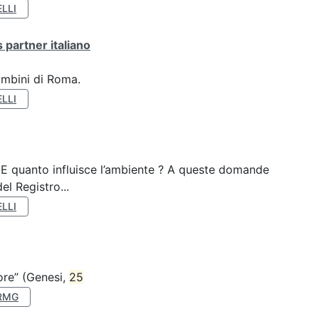
LLI
 partner italiano
ambini di Roma.
LLI
? E quanto influisce l’ambiente ? A queste domande
el Registro...
LLI
nore” (Genesi,
25
RMG