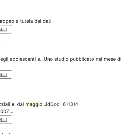
ropeo a tutela dei dati
LLI
?
gli adolescenti e...Uno studio pubblicato nel mese di
LLI
ziali e, dal
maggio
...idDoc=611314
07....
LLI