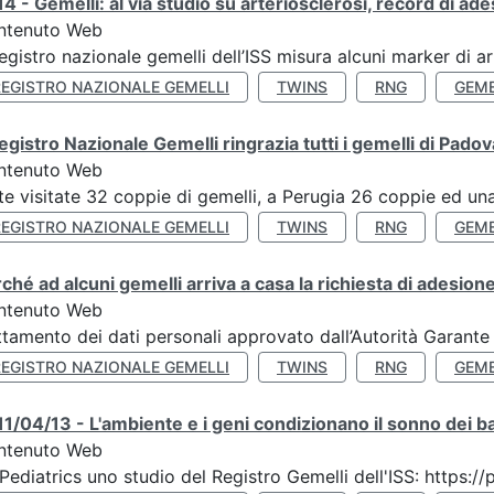
4 - Gemelli: al via studio su arteriosclerosi, record di ade
ntenuto Web
Registro nazionale gemelli dell’ISS misura alcuni marker di ar
REGISTRO NAZIONALE GEMELLI
TWINS
RNG
GEME
Registro Nazionale Gemelli ringrazia tutti i gemelli di Pado
ntenuto Web
te visitate 32 coppie di gemelli, a Perugia 26 coppie ed una 
REGISTRO NAZIONALE GEMELLI
TWINS
RNG
GEME
ché ad alcuni gemelli arriva a casa la richiesta di adesione
ntenuto Web
ttamento dei dati personali approvato dall’Autorità Garante
REGISTRO NAZIONALE GEMELLI
TWINS
RNG
GEME
1/04/13 - L'ambiente e i geni condizionano il sonno dei b
ntenuto Web
Pediatrics uno studio del Registro Gemelli dell'ISS: https