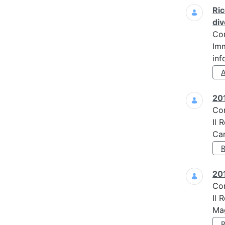
Ric
div
Co
Imm
inf
201
Co
Il 
Car
201
Co
Il 
Mag