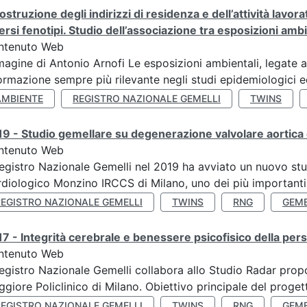
ostruzione degli indirizzi di residenza e dell’attività lavo
ersi fenotipi. Studio dell’associazione tra esposizioni amb
ntenuto Web
agine di Antonio Arnofi Le esposizioni ambientali, legate all
ormazione sempre più rilevante negli studi epidemiologici ed
AMBIENTE
REGISTRO NAZIONALE GEMELLI
TWINS
9 - Studio gemellare su degenerazione valvolare aortica 
ntenuto Web
Registro Nazionale Gemelli nel 2019 ha avviato un nuovo stu
diologico Monzino IRCCS di Milano, uno dei più importanti ce
REGISTRO NAZIONALE GEMELLI
TWINS
RNG
GEME
7 - Integrità cerebrale e benessere psicofisico della pers
ntenuto Web
Registro Nazionale Gemelli collabora allo Studio Radar pr
giore Policlinico di Milano. Obiettivo principale del progett
REGISTRO NAZIONALE GEMELLI
TWINS
RNG
GEME