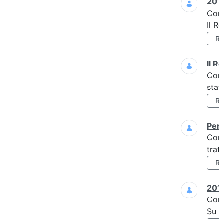
201
Co
Il 
Il 
Co
sta
Per
Co
tra
201
Co
Su 