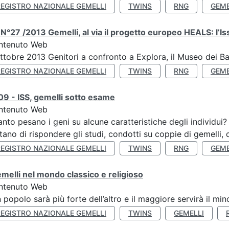
REGISTRO NAZIONALE GEMELLI
TWINS
RNG
GEME
N°27 /2013 Gemelli, al via il progetto europeo HEALS: l’Iss
ntenuto Web
ttobre 2013 Genitori a confronto a Explora, il Museo dei B
REGISTRO NAZIONALE GEMELLI
TWINS
RNG
GEME
9 - ISS, gemelli sotto esame
ntenuto Web
nto pesano i geni su alcune caratteristiche degli individui
tano di rispondere gli studi, condotti su coppie di gemelli, d
REGISTRO NAZIONALE GEMELLI
TWINS
RNG
GEME
emelli nel mondo classico e religioso
ntenuto Web
n popolo sarà più forte dell’altro e il maggiore servirà il mi
REGISTRO NAZIONALE GEMELLI
TWINS
GEMELLI