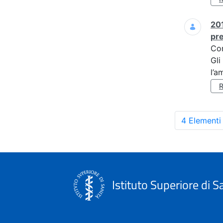
201
pre
Co
Gli
l’a
4 Elementi
Istituto Superiore di S