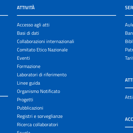
ATTIVITÀ
SER
Accesso agli atti
Aul
Basi di dati
Ban
Collaborazioni internazionali
Bibl
Comitato Etico Nazionale
Patr
Eventi
Tari
Formazione
Laboratori di riferimento
ATT
Linee guida
Organismo Notificato
Atti
Progetti
Pubblicazioni
Registri e sorveglianze
ACC
Ricerca collaboratori
Scuola