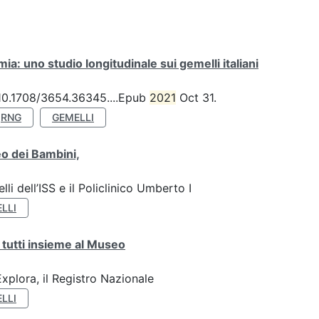
a: uno studio longitudinale sui gemelli italiani
: 10.1708/3654.36345....Epub
2021
Oct 31.
RNG
GEMELLI
o dei Bambini,
li dell’ISS e il Policlinico Umberto I
LLI
 tutti insieme al Museo
plora, il Registro Nazionale
LLI