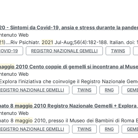
0 - Sintomi da Covid-19, ansia e stress durante la pandemi
ntenuto Web
21
)....Riv Psichiatr.
2021
Jul-Aug;56(4):182-188. Italian. doi
COVID-19
REGISTRO NAZIONALE GEMELLI
TWINS
aggio
2010 Cento coppie di gemelli si incontrano al Muse
ntenuto Web
’Explora l’iniziativa che coinvolge il Registro Nazionale Gemel
REGISTRO NAZIONALE GEMELLI
TWINS
RNG
GEME
bato 8
maggio
2010 Registro Nazionale Gemelli + Explora,
ntenuto Web
bato 8
maggio
2010, presso il Museo dei Bambini di Roma Ex
REGISTRO NAZIONALE GEMELLI
TWINS
RNG
GEME