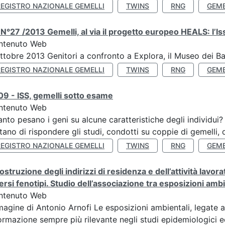
REGISTRO NAZIONALE GEMELLI
TWINS
RNG
GEME
N°27 /2013 Gemelli, al via il progetto europeo HEALS: l’Iss
ntenuto Web
ttobre 2013 Genitori a confronto a Explora, il Museo dei B
REGISTRO NAZIONALE GEMELLI
TWINS
RNG
GEME
9 - ISS, gemelli sotto esame
ntenuto Web
nto pesano i geni su alcune caratteristiche degli individui
tano di rispondere gli studi, condotti su coppie di gemelli, d
REGISTRO NAZIONALE GEMELLI
TWINS
RNG
GEME
ostruzione degli indirizzi di residenza e dell’attività lavo
ersi fenotipi. Studio dell’associazione tra esposizioni amb
ntenuto Web
agine di Antonio Arnofi Le esposizioni ambientali, legate all
ormazione sempre più rilevante negli studi epidemiologici ed