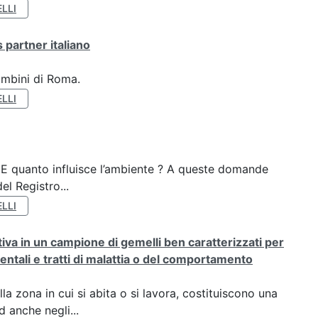
LLI
 partner italiano
ambini di Roma.
LLI
? E quanto influisce l’ambiente ? A queste domande
el Registro...
LLI
rativa in un campione di gemelli ben caratterizzati per
ientali e tratti di malattia o del comportamento
a zona in cui si abita o si lavora, costituiscono una
 anche negli...