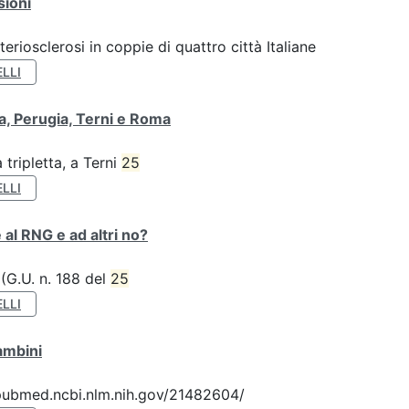
sioni
teriosclerosi in coppie di quattro città Italiane
LLI
va, Perugia, Terni e Roma
tripletta, a Terni
25
LLI
 al RNG e ad altri no?
 (G.U. n. 188 del
25
LLI
ambini
://pubmed.ncbi.nlm.nih.gov/21482604/