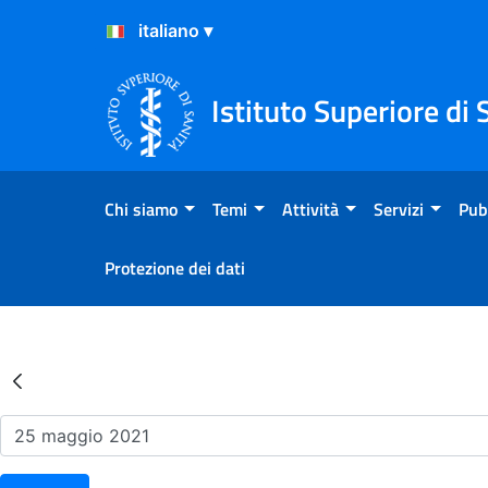
Salta al Contenuto
Salta al Footer
Istituto Superiore di 
Chi siamo
Temi
Attività
Servizi
Pub
Protezione dei dati
Risultati della Ricerca - Ev