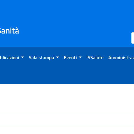
Sanità
blicazioni
Sala stampa
Eventi
ISSalute
Amministraz
enti