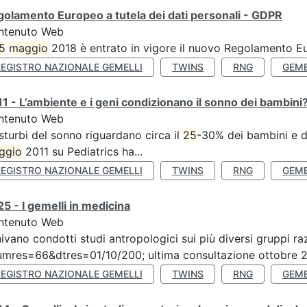
olamento Europeo a tutela dei dati personali - GDPR
ntenuto Web
5
maggio
2018 è entrato in vigore il nuovo Regolamento Eu
REGISTRO NAZIONALE GEMELLI
TWINS
RNG
GEME
1 - L’ambiente e i geni condizionano il sonno dei bambini
ntenuto Web
isturbi del sonno riguardano circa il
25
-30% dei bambini e de
ggio
2011 su Pediatrics ha...
REGISTRO NAZIONALE GEMELLI
TWINS
RNG
GEME
5 - I gemelli in medicina
ntenuto Web
ivano condotti studi antropologici sui più diversi gruppi raz
mres=66&dtres=01/10/200; ultima consultazione ottobre 20
REGISTRO NAZIONALE GEMELLI
TWINS
RNG
GEME