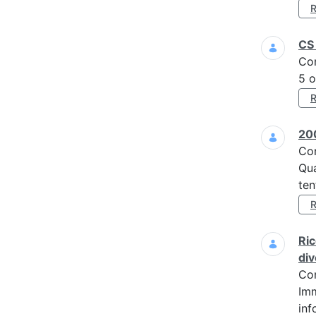
CS 
Co
5 o
200
Co
Qua
ten
Ric
div
Co
Imm
inf