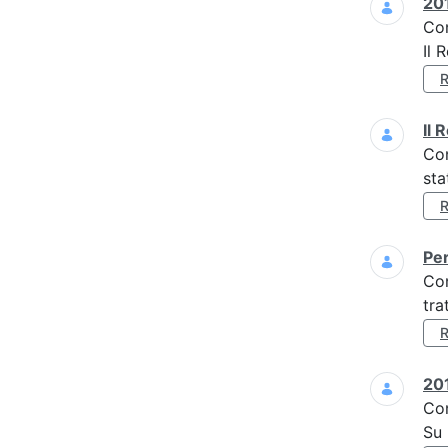
201
Co
Il 
Il 
Co
sta
Per
Co
tra
201
Co
Su 