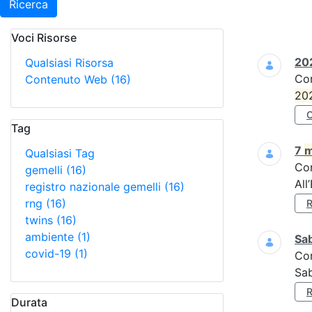
Ricerca
Voci Risorse
Ricerca
202
Qualsiasi Risorsa
Co
Contenuto Web
(16)
20
Tag
7
m
Qualsiasi Tag
Co
gemelli
(16)
All
registro nazionale gemelli
(16)
rng
(16)
twins
(16)
ambiente
(1)
Sa
covid-19
(1)
Co
Sa
Durata