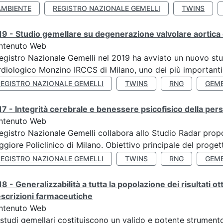
AMBIENTE
REGISTRO NAZIONALE GEMELLI
TWINS
9 - Studio gemellare su degenerazione valvolare aortica 
ntenuto Web
Registro Nazionale Gemelli nel 2019 ha avviato un nuovo stu
diologico Monzino IRCCS di Milano, uno dei più importanti ce
REGISTRO NAZIONALE GEMELLI
TWINS
RNG
GEME
7 - Integrità cerebrale e benessere psicofisico della pers
ntenuto Web
Registro Nazionale Gemelli collabora allo Studio Radar pr
giore Policlinico di Milano. Obiettivo principale del progett
REGISTRO NAZIONALE GEMELLI
TWINS
RNG
GEME
8 - Generalizzabilità a tutta la popolazione dei risultati ot
scrizioni farmaceutiche
ntenuto Web
 studi gemellari costituiscono un valido e potente strumento 