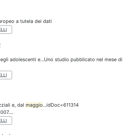
ropeo a tutela dei dati
LLI
?
gli adolescenti e...Uno studio pubblicato nel mese di
LLI
ziali e, dal
maggio
...idDoc=611314
07....
LLI