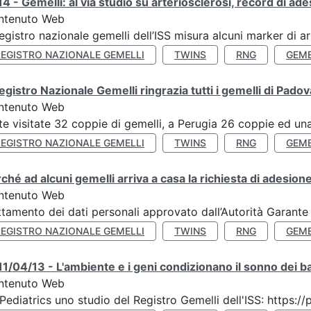
4 - Gemelli: al via studio su arteriosclerosi, record di ade
ntenuto Web
Registro nazionale gemelli dell’ISS misura alcuni marker di ar
REGISTRO NAZIONALE GEMELLI
TWINS
RNG
GEME
Registro Nazionale Gemelli ringrazia tutti i gemelli di Pado
ntenuto Web
te visitate 32 coppie di gemelli, a Perugia 26 coppie ed una 
REGISTRO NAZIONALE GEMELLI
TWINS
RNG
GEME
ché ad alcuni gemelli arriva a casa la richiesta di adesione
ntenuto Web
ttamento dei dati personali approvato dall’Autorità Garante
REGISTRO NAZIONALE GEMELLI
TWINS
RNG
GEME
1/04/13 - L'ambiente e i geni condizionano il sonno dei b
ntenuto Web
Pediatrics uno studio del Registro Gemelli dell'ISS: https