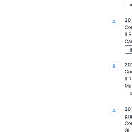
201
Co
Il 
Car
201
Co
Il 
Mag
201
pre
Co
Gli