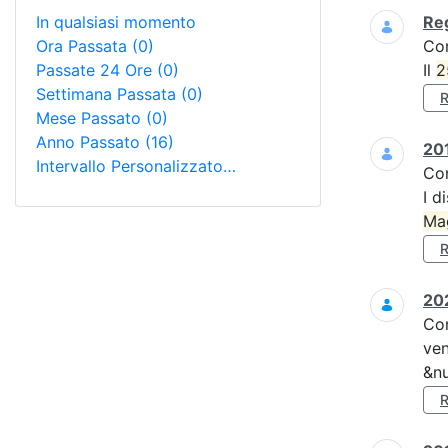
In qualsiasi momento
Reg
Ora Passata
(0)
Co
Passate 24 Ore
(0)
Il
2
Settimana Passata
(0)
Mese Passato
(0)
Anno Passato
(16)
201
Intervallo Personalizzato…
Co
I d
Ma
202
Co
ven
&nu