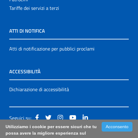
Tariffe dei servizi a terzi
ATTI DI NOTIFICA
Atti di notificazione per pubblici proclami
ACCESSIBILITÀ
Dichiarazione di accessibilità
Seguici su:
Utilizziamo i cookie per essere sicuri che tu
Acconsento
Accessibilità: form di segnalazione di prima istanza per
possa avere la migliore esperienza sul