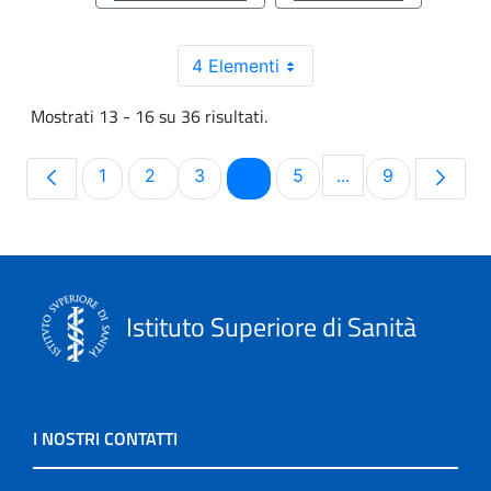
4 Elementi
Mostrati 13 - 16 su 36 risultati.
Pagina
Pagina
Pagina
Pagina
Pagina
Pagina
1
2
3
4
5
...
9
Pagine intermedie
Istituto Superiore di Sanità
I NOSTRI CONTATTI