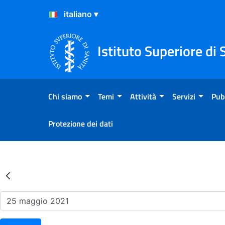
Salta al Contenuto
Salta al Footer
Istituto Superiore di 
Chi siamo
Temi
Attività
Servizi
Pub
Protezione dei dati
Risultati della Ricerca - Ev