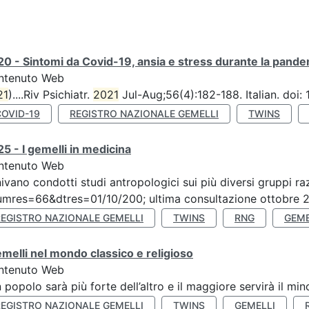
0 - Sintomi da Covid-19, ansia e stress durante la pandemi
ntenuto Web
21
)....Riv Psichiatr.
2021
Jul-Aug;56(4):182-188. Italian. doi
COVID-19
REGISTRO NAZIONALE GEMELLI
TWINS
5 - I gemelli in medicina
ntenuto Web
ivano condotti studi antropologici sui più diversi gruppi raz
mres=66&dtres=01/10/200; ultima consultazione ottobre 20
REGISTRO NAZIONALE GEMELLI
TWINS
RNG
GEME
emelli nel mondo classico e religioso
ntenuto Web
n popolo sarà più forte dell’altro e il maggiore servirà il mi
REGISTRO NAZIONALE GEMELLI
TWINS
GEMELLI