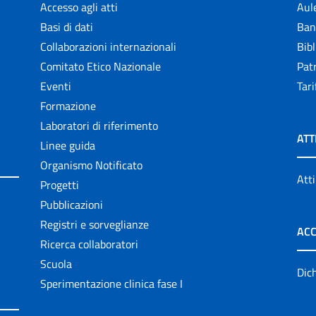
Accesso agli atti
Aul
Basi di dati
Ban
Collaborazioni internazionali
Bibl
Comitato Etico Nazionale
Patr
Eventi
Tari
Formazione
Laboratori di riferimento
ATT
Linee guida
Organismo Notificato
Atti
Progetti
Pubblicazioni
Registri e sorveglianze
ACC
Ricerca collaboratori
Scuola
Dich
Sperimentazione clinica fase I