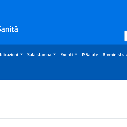
Sanità
blicazioni
Sala stampa
Eventi
ISSalute
Amministraz
enti