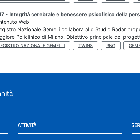
7 - Integrità cerebrale e benessere psicofisico della pers
ntenuto Web
Registro Nazionale Gemelli collabora allo Studio Radar pr
giore Policlinico di Milano. Obiettivo principale del progett
REGISTRO NAZIONALE GEMELLI
TWINS
RNG
GEME
anità
ATTIVITÀ
SER