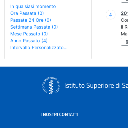
In qualsiasi momento
Ora Passata
(0)
201
Passate 24 Ore
(0)
Co
Settimana Passata
(0)
Il 
Mese Passato
(0)
Mag
Anno Passato
(4)
Intervallo Personalizzato…
Istituto Superiore di S
I NOSTRI CONTATTI