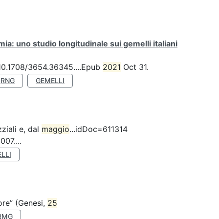
a: uno studio longitudinale sui gemelli italiani
: 10.1708/3654.36345....Epub
2021
Oct 31.
RNG
GEMELLI
ziali e, dal
maggio
...idDoc=611314
07....
LLI
nore” (Genesi,
25
RMG