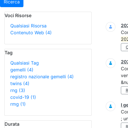
Ricerca
Voci Risorse
Ricerca
202
Qualsiasi Risorsa
Co
Contenuto Web
(4)
20
Tag
202
Qualsiasi Tag
Co
gemelli
(4)
ven
registro nazionale gemelli
(4)
&nu
twins
(4)
rng
(3)
covid-19
(1)
rmg
(1)
I g
Co
; u
Durata