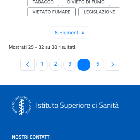
TABACCO
DIVIETO DI FUMO
VIETATO FUMARE
LEGISLAZIONE
8 Elementi
Mostrati 25 - 32 su 38 risultati.
Pagina
Pagina
Pagina
Pagina
Pagina
1
2
3
4
5
Istituto Superiore di Sanità
I NOSTRI CONTATTI