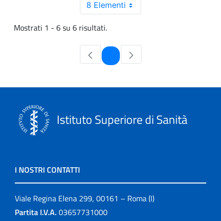
8 Elementi
Mostrati 1 - 6 su 6 risultati.
Pagina
1
Istituto Superiore di Sanità
I NOSTRI CONTATTI
Viale Regina Elena 299, 00161 – Roma (I)
Partita I.V.A.
03657731000