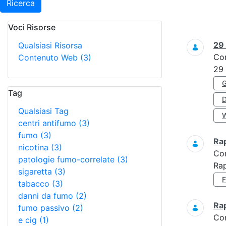
Ricerca
Voci Risorse
Ricerca
29
Qualsiasi Risorsa
Co
Contenuto Web
(3)
29
Tag
Qualsiasi Tag
centri antifumo
(3)
fumo
(3)
Ra
nicotina
(3)
Co
patologie fumo-correlate
(3)
Rap
sigaretta
(3)
tabacco
(3)
danni da fumo
(2)
Ra
fumo passivo
(2)
Co
e cig
(1)