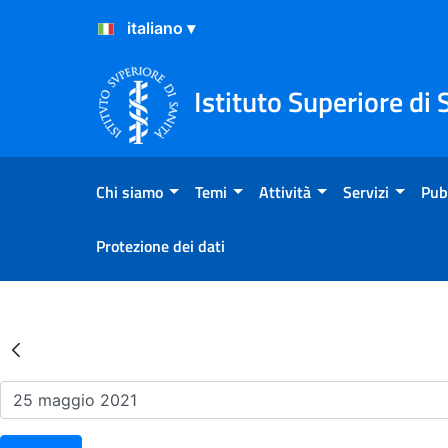
Salta al Contenuto
Salta al Footer
Istituto Superiore di 
Chi siamo
Temi
Attività
Servizi
Pub
Protezione dei dati
Risultati della Ricerca - Ev