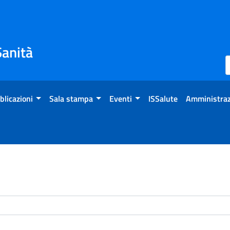
Sanità
blicazioni
Sala stampa
Eventi
ISSalute
Amministraz
enti