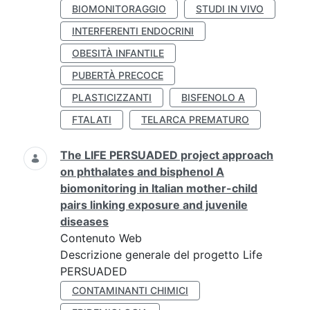
BIOMONITORAGGIO
STUDI IN VIVO
INTERFERENTI ENDOCRINI
OBESITÀ INFANTILE
PUBERTÀ PRECOCE
PLASTICIZZANTI
BISFENOLO A
FTALATI
TELARCA PREMATURO
The LIFE PERSUADED project approach
on phthalates and bisphenol A
biomonitoring in Italian mother-child
pairs linking exposure and juvenile
diseases
Contenuto Web
Descrizione generale del progetto Life
PERSUADED
CONTAMINANTI CHIMICI