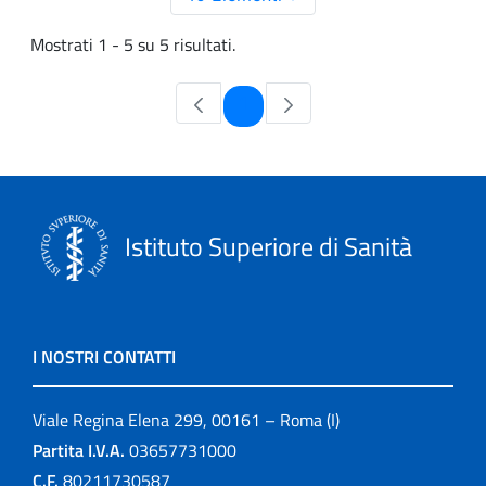
Mostrati 1 - 5 su 5 risultati.
Pagina
1
Istituto Superiore di Sanità
I NOSTRI CONTATTI
Viale Regina Elena 299, 00161 – Roma (I)
Partita I.V.A.
03657731000
C.F.
80211730587