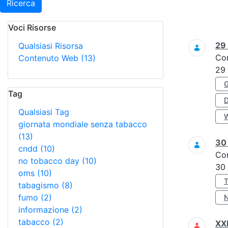
Ricerca
Voci Risorse
Ricerca
29
Qualsiasi Risorsa
Co
Contenuto Web
(13)
29
Tag
Qualsiasi Tag
giornata mondiale senza tabacco
(13)
3
cndd
(10)
Co
no tobacco day
(10)
30
oms
(10)
tabagismo
(8)
fumo
(2)
informazione
(2)
tabacco
(2)
XXI