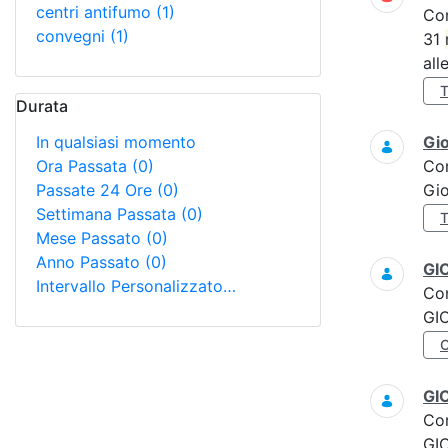
centri antifumo
(1)
Co
convegni
(1)
31
all
Durata
In qualsiasi momento
Gi
Ora Passata
(0)
Co
Passate 24 Ore
(0)
Gi
Settimana Passata
(0)
Mese Passato
(0)
Anno Passato
(0)
GI
Intervallo Personalizzato…
Co
GI
GI
Co
GI