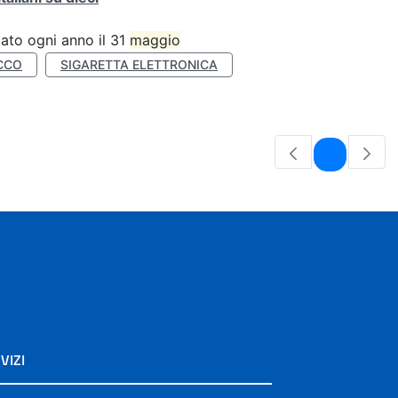
ato ogni anno il 31
maggio
CCO
SIGARETTA ELETTRONICA
Pagina
1
VIZI