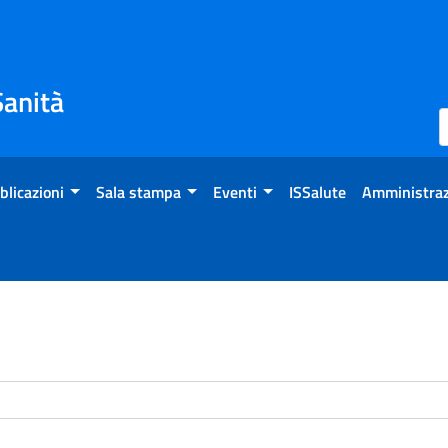
Sanità
blicazioni
Sala stampa
Eventi
ISSalute
Amministraz
enti