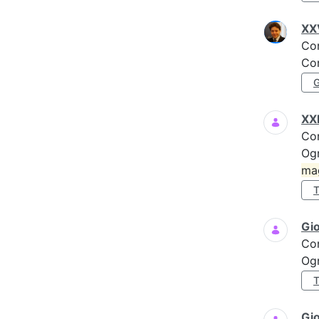
XXV
Co
Con
XXI
Co
Ogn
ma
Gi
Co
Ogn
Gio