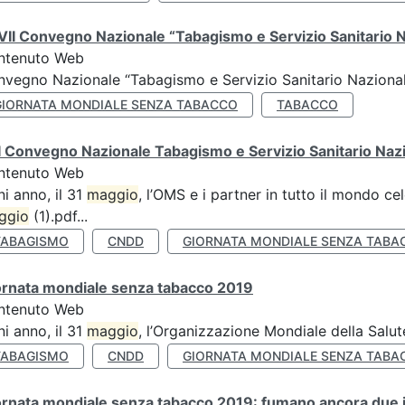
II Convegno Nazionale “Tabagismo e Servizio Sanitario 
ntenuto Web
vegno Nazionale “Tabagismo e Servizio Sanitario Nazionale”
GIORNATA MONDIALE SENZA TABACCO
TABACCO
 Convegno Nazionale Tabagismo e Servizio Sanitario Naz
ntenuto Web
i anno, il 31
maggio
, l’OMS e i partner in tutto il mondo 
ggio
(1).pdf...
TABAGISMO
CNDD
GIORNATA MONDIALE SENZA TABA
ornata mondiale senza tabacco 2019
ntenuto Web
i anno, il 31
maggio
, l’Organizzazione Mondiale della Salut
TABAGISMO
CNDD
GIORNATA MONDIALE SENZA TABA
rnata mondiale senza tabacco 2019: fumano ancora due ita