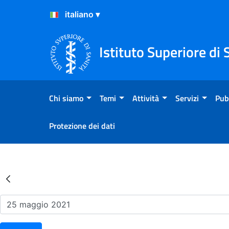
Salta al Contenuto
Salta al Footer
Istituto Superiore di 
Chi siamo
Temi
Attività
Servizi
Pub
Protezione dei dati
Risultati della Ricerca - Ev