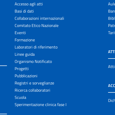
Accesso agli atti
Aul
Basi di dati
Ban
Collaborazioni internazionali
Bibl
Comitato Etico Nazionale
Patr
Eventi
Tari
Formazione
Laboratori di riferimento
ATT
Linee guida
Organismo Notificato
Atti
Progetti
Pubblicazioni
Registri e sorveglianze
ACC
Ricerca collaboratori
Scuola
Dich
Sperimentazione clinica fase I