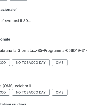
Nazionale”
 svoltosi il 30...
ionale
celebrano la Giornata...-B5-Programma-056D19-31-
CCO
NO TOBACCO DAY
OMS
e (OMS) celebra il
CCO
NO TOBACCO DAY
OMS
liani su dieci