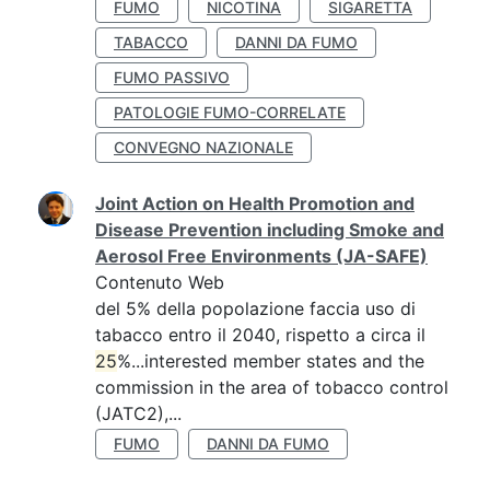
FUMO
NICOTINA
SIGARETTA
TABACCO
DANNI DA FUMO
FUMO PASSIVO
PATOLOGIE FUMO-CORRELATE
CONVEGNO NAZIONALE
Joint Action on Health Promotion and
Disease Prevention including Smoke and
Aerosol Free Environments (JA-SAFE)
Contenuto Web
del 5% della popolazione faccia uso di
tabacco entro il 2040, rispetto a circa il
25
%...interested member states and the
commission in the area of tobacco control
(JATC2),...
FUMO
DANNI DA FUMO