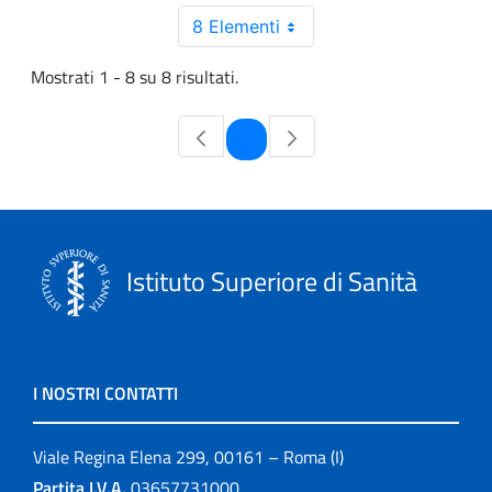
8 Elementi
Mostrati 1 - 8 su 8 risultati.
Pagina
1
Istituto Superiore di Sanità
I NOSTRI CONTATTI
Viale Regina Elena 299, 00161 – Roma (I)
Partita I.V.A.
03657731000