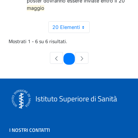
poster dovranno essere inviate entro il 20
maggio
20 Elementi
Mostrati 1 - 6 su 6 risultati.
Pagina
1
Istituto Superiore di Sanità
I NOSTRI CONTATTI