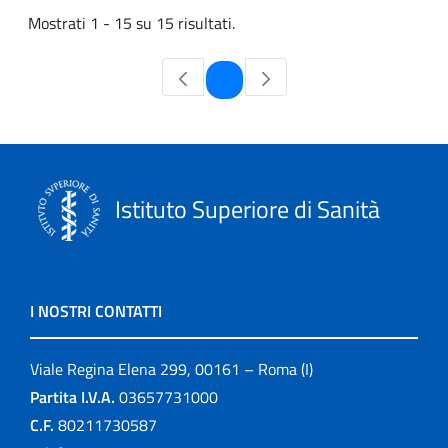
Mostrati 1 - 15 su 15 risultati.
Pagina
1
Istituto Superiore di Sanità
I NOSTRI CONTATTI
Viale Regina Elena 299, 00161 – Roma (I)
Partita I.V.A.
03657731000
C.F.
80211730587