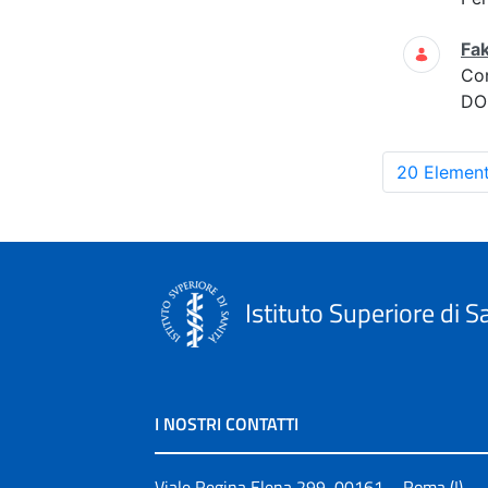
Fak
Co
DOM
20 Element
Istituto Superiore di S
I NOSTRI CONTATTI
Viale Regina Elena 299, 00161 – Roma (I)