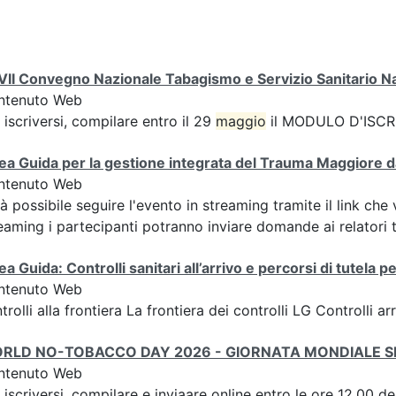
II Convegno Nazionale Tabagismo e Servizio Sanitario N
ntenuto Web
 iscriversi, compilare entro il 29
maggio
il MODULO D'ISCRI
ea Guida per la gestione integrata del Trauma Maggiore dal
ntenuto Web
à possibile seguire l'evento in streaming tramite il link c
eaming i partecipanti potranno inviare domande ai relatori tra
ea Guida: Controlli sanitari all’arrivo e percorsi di tutela pe
ntenuto Web
trolli alla frontiera La frontiera dei controlli LG Controlli a
RLD NO-TOBACCO DAY 2026 - GIORNATA MONDIALE 
ntenuto Web
 iscriversi, compilare e inviaare online entro le ore 12.00 d