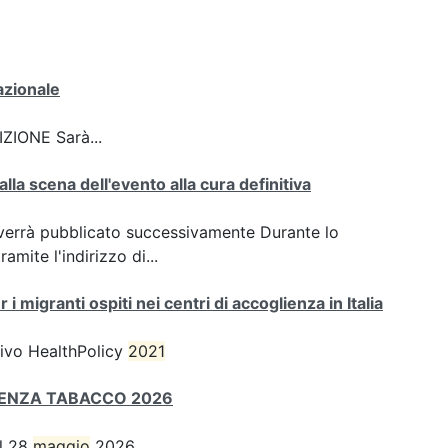
azionale
ZIONE Sarà...
la scena dell'evento alla cura definitiva
he verrà pubblicato successivamente Durante lo
mite l'indirizzo di...
r i migranti ospiti nei centri di accoglienza in Italia
rrivo HealthPolicy
2021
SENZA TABACCO 2026
el 28
maggio
2026