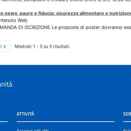
e news, paure e fiducia: sicurezza alimentare e nutrizione
ntenuto Web
ANDA DI ISCRIZIONE Le proposte di poster dovranno esser
Mostrati 1 - 5 su 5 risultati.
i
anità
ATTIVITÀ
SER
Accesso agli atti
Aul