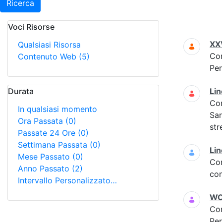
Ricerca
Voci Risorse
Ricerca
XXV
Qualsiasi Risorsa
Co
Contenuto Web
(5)
Per
Durata
Lin
Co
In qualsiasi momento
Sar
Ora Passata
(0)
str
Passate 24 Ore
(0)
Settimana Passata
(0)
Lin
Mese Passato
(0)
Co
Anno Passato
(2)
con
Intervallo Personalizzato…
WO
Co
Per