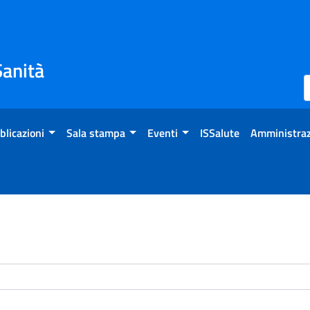
Sanità
blicazioni
Sala stampa
Eventi
ISSalute
Amministraz
enti