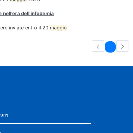
 nell’era dell’infodemia
e inviate entro il 20
maggio
Pagina
1
VIZI
e