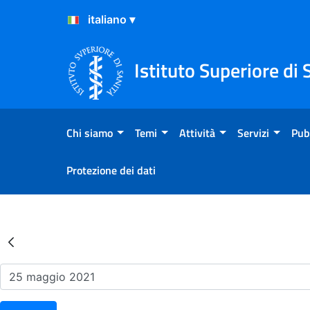
Salta al Contenuto
Salta al Footer
Istituto Superiore di 
Chi siamo
Temi
Attività
Servizi
Pub
Protezione dei dati
Risultati della Ricerca - Ev