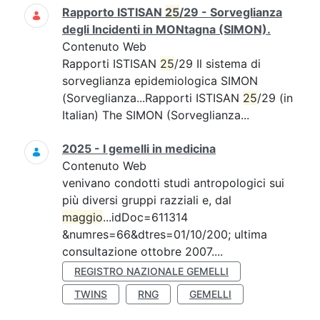
Rapporto ISTISAN
25
/29 - Sorveglianza
degli Incidenti in MONtagna (SIMON).
Contenuto Web
Rapporti ISTISAN
25
/29 Il sistema di
sorveglianza epidemiologica SIMON
(Sorveglianza...Rapporti ISTISAN
25
/29 (in
Italian) The SIMON (Sorveglianza...
2025 - I gemelli in medicina
Contenuto Web
venivano condotti studi antropologici sui
più diversi gruppi razziali e, dal
maggio
...idDoc=611314
&numres=66&dtres=01/10/200; ultima
consultazione ottobre 2007....
REGISTRO NAZIONALE GEMELLI
TWINS
RNG
GEMELLI