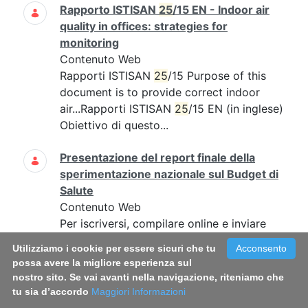
Rapporto ISTISAN
25
/15 EN - Indoor air
quality in offices: strategies for
monitoring
Contenuto Web
Rapporti ISTISAN
25
/15 Purpose of this
document is to provide correct indoor
air...Rapporti ISTISAN
25
/15 EN (in inglese)
Obiettivo di questo...
Presentazione del report finale della
sperimentazione nazionale sul Budget di
Salute
Contenuto Web
Per iscriversi, compilare online e inviare
entro il 7
maggio
2025 il modulo
Utilizziamo i cookie per essere sicuri che tu
Acconsento
possa avere la migliore esperienza sul
Stress, salute e differenze di genere nei
nostro sito. Se vai avanti nella navigazione, riteniamo che
'caregiver' familiari
tu sia d’accordo
Maggiori Informazioni
Contenuto Web