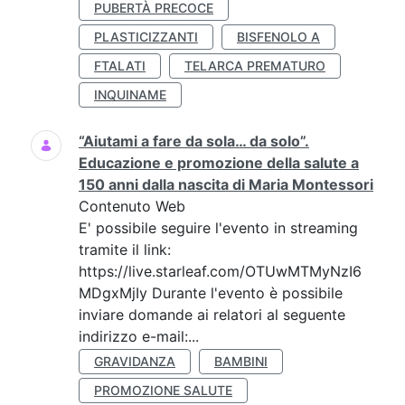
PUBERTÀ PRECOCE
PLASTICIZZANTI
BISFENOLO A
FTALATI
TELARCA PREMATURO
INQUINAME
“Aiutami a fare da sola… da solo”.
Educazione e promozione della salute a
150 anni dalla nascita di Maria Montessori
Contenuto Web
E' possibile seguire l'evento in streaming
tramite il link:
https://live.starleaf.com/OTUwMTMyNzI6
MDgxMjIy Durante l'evento è possibile
inviare domande ai relatori al seguente
indirizzo e-mail:...
GRAVIDANZA
BAMBINI
PROMOZIONE SALUTE