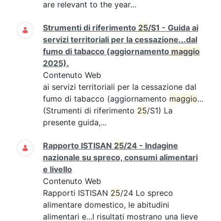
are relevant to the year...
Strumenti di riferimento
25
/S1 - Guida ai
servizi territoriali per la cessazione...dal
fumo di tabacco (aggiornamento
maggio
2025).
Contenuto Web
ai servizi territoriali per la cessazione dal
fumo di tabacco (aggiornamento
maggio
...
(Strumenti di riferimento
25
/S1) La
presente guida,...
Rapporto ISTISAN
25
/24 - Indagine
nazionale su spreco, consumi alimentari
e livello
Contenuto Web
Rapporti ISTISAN
25
/24 Lo spreco
alimentare domestico, le abitudini
alimentari e...I risultati mostrano una lieve