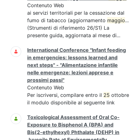
Contenuto Web
ai servizi territoriali per la cessazione dal
fumo di tabacco (aggiornamento
maggio
...
(Strumenti di riferimento 26/S1) La
presente guida, aggiornata al mese di...
International Conference "Infant feeding
in emergencies: lessons learned and
next steps" - "Alimentazione infantile
nelle emergenze: lezioni apprese e
prossimi passi"
Contenuto Web
Per iscriversi, compilare entro il
25
ottobre
il modulo disponibile al seguente link
Toxicological Assessment of Oral Co-
Exposure to Bisphenol A (BPA) and
Bis(2-ethylhexyl) Phthalate (DEHP) in
Juvenile Rats at Environmentally