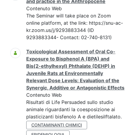
and practice in the Anthropocene
Contenuto Web
The Seminar will take place on Zoom
online platform, at the link: https://snu-ac-
kr.zoom.us/j/9293883344 (ID
9293883344- Contact: 02-740-8131)
Toxicological Assessment of Oral Co-
Exposure to Bisphenol A (BPA) and
Bis(2-ethylhexyl) Phthalate (DEHP) in
Juvenile Rats at Environmentally
Relevant Dose Levels: Evaluation of the
Synergic, Additive or Antagonistic Effects
Contenuto Web
Risultati di Life Persuaded sullo studio
animale riguardanti la coesposizione ai
plasticizanti bisfenolo A e dietilesilftalato.
CONTAMINANTI CHIMICI
EPIDEMIOLOGIA