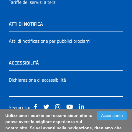
Tariffe dei servizi a terzi
ATTI DI NOTIFICA
Atti di notificazione per pubblici proclami
ACCESSIBILITÀ
Dichiarazione di accessibilità
Seguici su:
Utilizziamo i cookie per essere sicuri che tu
Acconsento
Accessibilità: form di segnalazione di prima istanza per
possa avere la migliore esperienza sul
nostro sito. Se vai avanti nella navigazione, riteniamo che
questa pagina
|
Note Legali
|
Sitemap