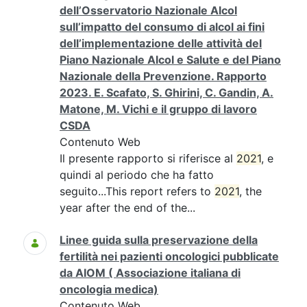
dell’Osservatorio Nazionale Alcol
sull’impatto del consumo di alcol ai fini
dell’implementazione delle attività del
Piano Nazionale Alcol e Salute e del Piano
Nazionale della Prevenzione. Rapporto
2023. E. Scafato, S. Ghirini, C. Gandin, A.
Matone, M. Vichi e il gruppo di lavoro
CSDA
Contenuto Web
Il presente rapporto si riferisce al
2021
, e
quindi al periodo che ha fatto
seguito...This report refers to
2021
, the
year after the end of the...
Linee guida sulla preservazione della
fertilità nei pazienti oncologici pubblicate
da AIOM ( Associazione italiana di
oncologia medica)
Contenuto Web