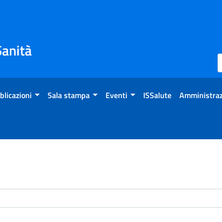
Sanità
blicazioni
Sala stampa
Eventi
ISSalute
Amministraz
enti