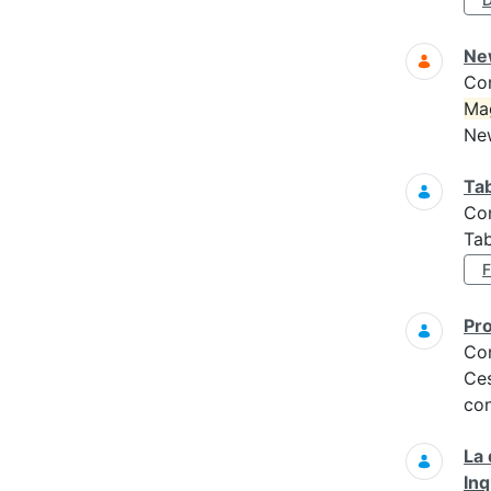
Ne
Co
Ma
New
Tab
Co
Tab
Pr
Co
Ces
con
La 
In