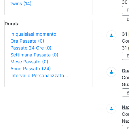
30
twins
(14)
D
Durata
In qualsiasi momento
31
Ora Passata
(0)
Co
Passate 24 Ore
(0)
31
Settimana Passata
(0)
Mese Passato
(0)
Anno Passato
(24)
Gua
Intervallo Personalizzato…
Co
Gua
Naz
Co
Naz