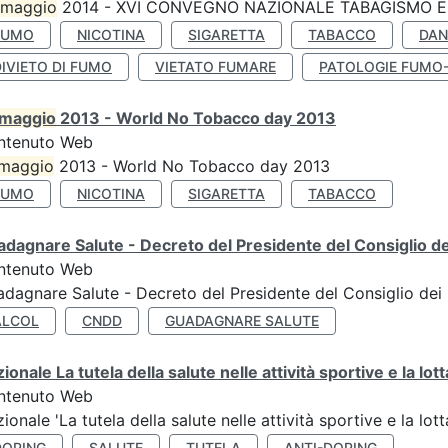
maggio
2014 - XVI CONVEGNO NAZIONALE TABAGISMO E 
FUMO
NICOTINA
SIGARETTA
TABACCO
DAN
IVIETO DI FUMO
VIETATO FUMARE
PATOLOGIE FUMO
maggio
2013 - World No Tobacco day 2013
ntenuto Web
maggio
2013 - World No Tobacco day 2013
FUMO
NICOTINA
SIGARETTA
TABACCO
dagnare Salute - Decreto del Presidente del Consiglio dei
ntenuto Web
dagnare Salute - Decreto del Presidente del Consiglio dei 
ALCOL
CNDD
GUADAGNARE SALUTE
ionale La tutela della salute nelle attività sportive e la lot
ntenuto Web
ionale 'La tutela della salute nelle attività sportive e la lot
DOPING
SALUTE
TUTELA
ANTI-DOPING