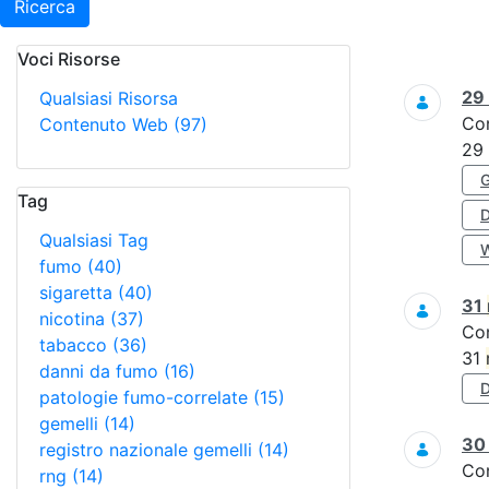
Ricerca
Voci Risorse
Ricerca
29
Qualsiasi Risorsa
Co
Contenuto Web
(97)
29
Tag
Qualsiasi Tag
fumo
(40)
sigaretta
(40)
31
nicotina
(37)
Co
tabacco
(36)
31
danni da fumo
(16)
patologie fumo-correlate
(15)
gemelli
(14)
3
registro nazionale gemelli
(14)
Co
rng
(14)