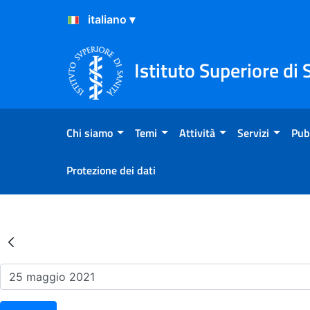
Salta al Contenuto
Salta al Footer
Istituto Superiore di 
Chi siamo
Temi
Attività
Servizi
Pub
Protezione dei dati
Risultati della Ricerca - Ev