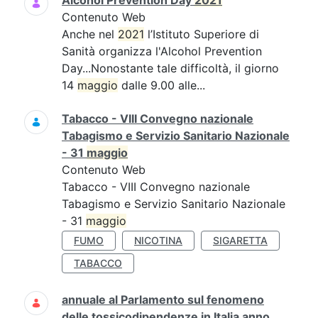
Alcohol Prevention Day
2021
Contenuto Web
Anche nel
2021
l’Istituto Superiore di
Sanità organizza l'Alcohol Prevention
Day...Nonostante tale difficoltà, il giorno
14
maggio
dalle 9.00 alle...
Tabacco - VIII Convegno nazionale
Tabagismo e Servizio Sanitario Nazionale
- 31
maggio
Contenuto Web
Tabacco - VIII Convegno nazionale
Tabagismo e Servizio Sanitario Nazionale
- 31
maggio
FUMO
NICOTINA
SIGARETTA
TABACCO
annuale al Parlamento sul fenomeno
delle tossicodipendenze in Italia anno