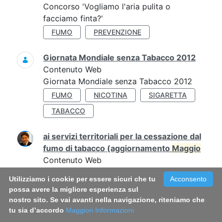
Concorso 'Vogliamo l'aria pulita o
facciamo finta?'
FUMO
PREVENZIONE
Giornata Mondiale senza Tabacco 2012
Contenuto Web
Giornata Mondiale senza Tabacco 2012
FUMO
NICOTINA
SIGARETTA
TABACCO
ai servizi territoriali per la cessazione dal
fumo di tabacco (aggiornamento
Maggio
Contenuto Web
La presente guida, aggiornata al mese di
Utilizziamo i cookie per essere sicuri che tu
Acconsento
maggio
2019, è un elenco ragionato delle
possa avere la migliore esperienza sul
GUIDA SERVIZI
nostro sito. Se vai avanti nella navigazione, riteniamo che
tu sia d’accordo
Maggiori Informazioni