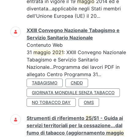
entrata in vigore il 19
maggio
2014 ed è
diventata...applicabile negli Stati membri
dell'Unione Europea (UE) il 20...
XXIII Convegno Nazionale Tabagismo e
Servizio Sanitario Nazionale
Contenuto Web
31
maggio
2021
: XXIII Convegno Nazionale
Tabagismo e Servizio Sanitario
Nazionale...Programma dei lavori PDF in
allegato Centro Programma 31...
TABAGISMO
CNDD
GIORNATA MONDIALE SENZA TABACCO
NO TOBACCO DAY
OMS
Strumenti di riferimento
25
/S1 - Guida ai
servizi territoriali per la cessazione...dal
fumo di tabacco (aggiornamento
maggio